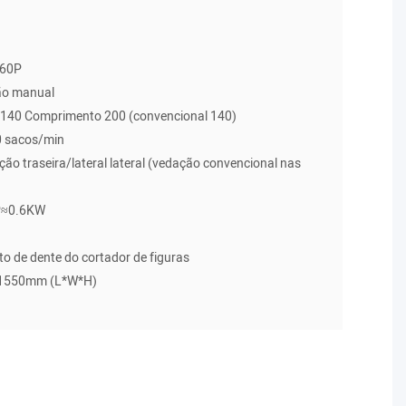
860P
ão manual
-140 Comprimento 200 (convencional 140)
0 sacos/min
ação traseira/lateral lateral (vedação convencional nas
P≈0.6KW
8MPA
o de dente do cortador de figuras
1550mm (L*W*H)