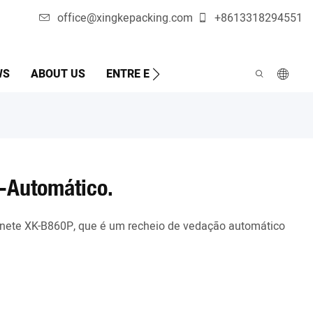
office@xingkepacking.com
+8613318294551
WS
ABOUT US
ENTRE EM CONTATO CONOSCO
MÁQ
-Automático.
ete XK-B860P, que é um recheio de vedação automático