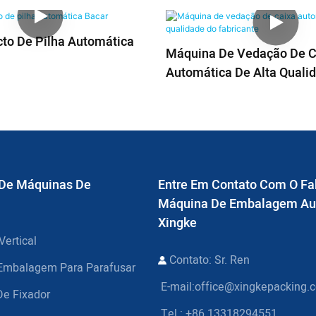
to De Pilha Automática
Máquina De Vedação De C
Automática De Alta Quali
Fabricante
 De Máquinas De
Entre Em Contato Com O Fa
Máquina De Embalagem Au
Xingke
ertical
Contato: Sr. Ren
Embalagem Para Parafusar
E-mail:
office@xingkepacking.
e Fixador
Tel.: +86 13318294551