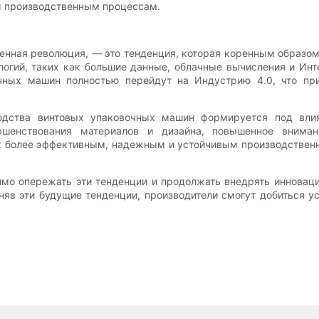
ым производственным процессам.
ленная революция, — это тенденция, которая коренным образ
огий, таких как большие данные, облачные вычисления и Ин
чных машин полностью перейдут на Индустрию 4.0, что пр
водства винтовых упаковочных машин формируется под вли
ершенствования материалов и дизайна, повышенное внима
 к более эффективным, надежным и устойчивым производстве
о опережать эти тенденции и продолжать внедрять инноваци
в эти будущие тенденции, производители смогут добиться ус