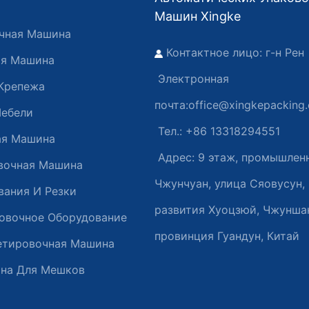
Машин Xingke
чная Машина
Контактное лицо: г-н Рен
ая Машина
Электронная
Крепежа
почта:
office@xingkepacking
Мебели
Тел.: +86 13318294551
ая Машина
Адрес:
9 этаж, промышлен
вочная Машина
Чжунчуан, улица Сяовусун, 
ания И Резки
развития Хуоцзюй, Чжунша
овочное Оборудование
провинция Гуандун, Китай
етировочная Машина
на Для Мешков