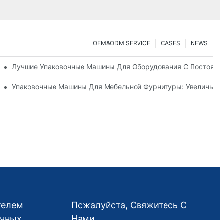
OEM&ODM SERVICE
CASES
NEWS
 Машины
Лучшие Упаковочные Машины Для Оборудования С Постоян
трумент Для Эффективной Упаковки
Упаковочные Машины Для Мебельной Фурнитуры: Увеличьте
телем
Пожалуйста, Свяжитесь С
очных
Нами.