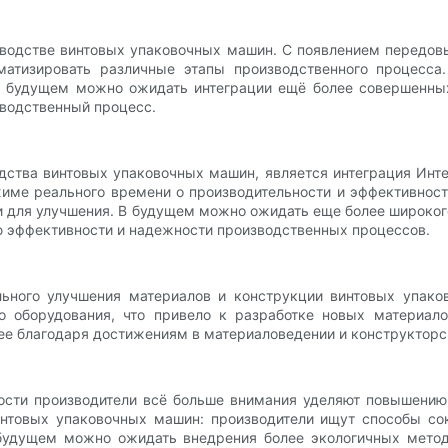
водстве винтовых упаковочных машин. С появлением передовых
оматизировать различные этапы производственного процесс
В будущем можно ожидать интеграции ещё более совершенны
зводственный процесс.
ства винтовых упаковочных машин, является интеграция Инте
жиме реального времени о производительности и эффективност
и для улучшения. В будущем можно ожидать еще более широког
ю эффективности и надежности производственных процессов.
льного улучшения материалов и конструкции винтовых упако
го оборудования, что привело к разработке новых материал
ее благодаря достижениям в материаловедении и конструкторс
вости производители всё больше внимания уделяют повышению
нтовых упаковочных машин: производители ищут способы сок
будущем можно ожидать внедрения более экологичных методо