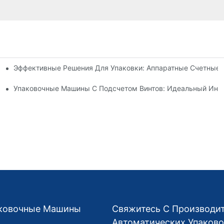
Эффективные Решения Для Упаковки: Аппаратные Счетные
щие Надежные И Быстрые Результаты
ение Количества Ошибок И Увеличение Производительности
Упаковочные Машины С Подсчетом Винтов: Идеальный Инс
аковочные Машины
Свяжитесь С Производи
Автоматических Упаков