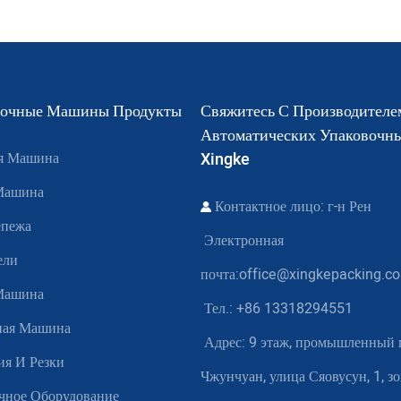
вочные Машины Продукты
Свяжитесь С Производителе
Автоматических Упаковоч
ая Машина
Xingke
 Машина
Контактное лицо: г-н Рен
епежа
Электронная
ели
почта:
office@xingkepacking.c
 Машина
Тел.: +86 13318294551
ная Машина
Адрес:
9 этаж, промышленный 
я И Резки
Чжунчуан, улица Сяовусун, 1, з
чное Оборудование