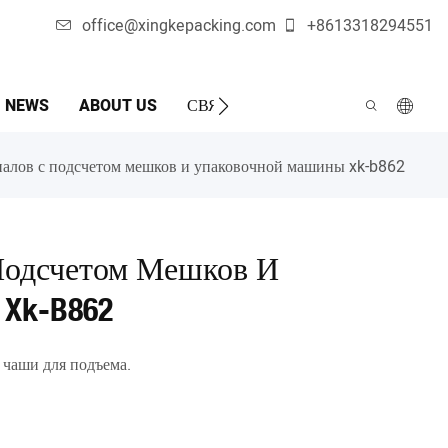
office@xingkepacking.com
+8613318294551
NEWS
ABOUT US
СВЯЖИТЕСЬ С НАМИ
АВТОМ
МАШИ
иалов с подсчетом мешков и упаковочной машины xk-b862
Подсчетом Мешков И
Xk-B862
 чаши для подъема.