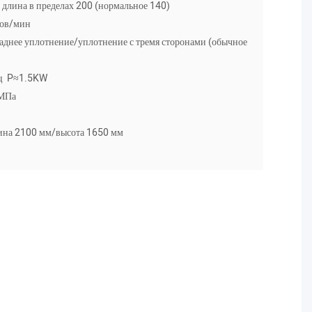
длина в пределах 200 (нормальное 140)
ков/мин
заднее уплотнение/уплотнение с тремя сторонами (обычное
Гц P≈1.5KW
 МПа
на 2100 мм/высота 1650 мм