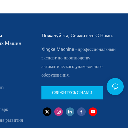
Размещения Xk-B860p
м
Пожалуйста, Свяжитесь С Нами.
ных Машин
Xingke Machine - профессиональный
эксперт по производству
автоматического упаковочного
оборудования.
om
СВЯЖИТЕСЬ С НАМИ
парк
она развития