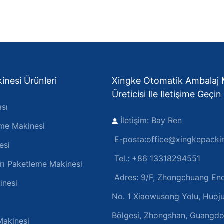
nesi Ürünleri
Xingke Otomatik Ambalaj 
Üreticisi Ile Iletişime Geçin
sı
İletişim: Bay Ren
eme Makinesi
E-posta:
office@xingkepacki
esi
Tel.: +86 13318294551
arı Paketleme Makinesi
Adres:
9/F, Zhongchuang Endü
inesi
No. 1 Xiaowusong Yolu, Huoj
Bölgesi, Zhongshan, Guangdo
Makinesi