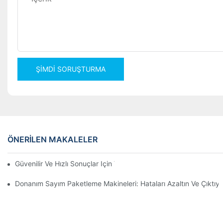
ŞIMDI SORUŞTURMA
ÖNERILEN MAKALELER
Güvenilir Ve Hızlı Sonuçlar Için Vida Sayım Paketleme Makineleri
Donanım Sayım Paketleme Makineleri: Hataları Azaltın Ve Çıktıyı A