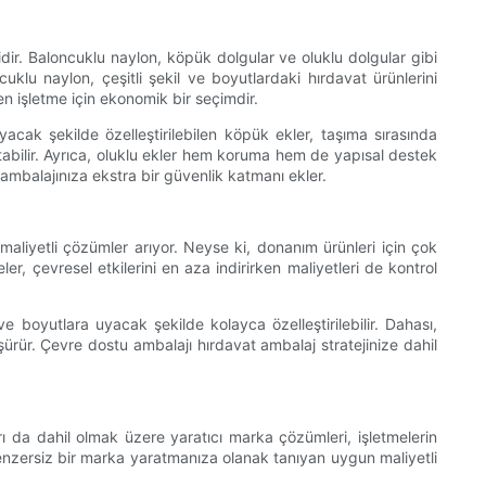
dir. Baloncuklu naylon, köpük dolgular ve oluklu dolgular gibi
lu naylon, çeşitli şekil ve boyutlardaki hırdavat ürünlerini
en işletme için ekonomik bir seçimdir.
cak şekilde özelleştirilebilen köpük ekler, taşıma sırasında
abilir. Ayrıca, oluklu ekler hem koruma hem de yapısal destek
 ambalajınıza ekstra bir güvenlik katmanı ekler.
maliyetli çözümler arıyor. Neyse ki, donanım ürünleri için çok
, çevresel etkilerini en aza indirirken maliyetleri de kontrol
 ve boyutlara uyacak şekilde kolayca özelleştirilebilir. Dahası,
rür. Çevre dostu ambalajı hırdavat ambalaj stratejinize dahil
 da dahil olmak üzere yaratıcı marka çözümleri, işletmelerin
 benzersiz bir marka yaratmanıza olanak tanıyan uygun maliyetli