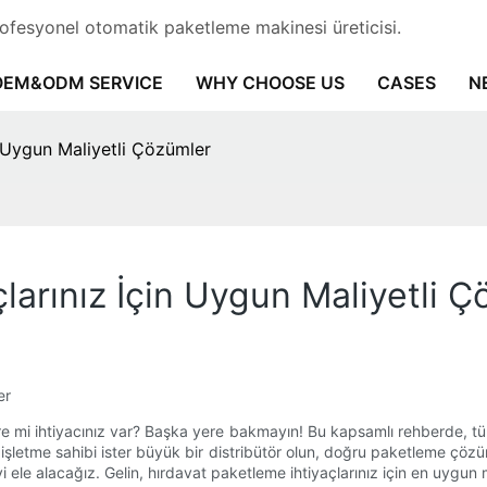
rofesyonel otomatik paketleme makinesi üreticisi.
OEM&ODM SERVICE
WHY CHOOSE US
CASES
N
 Uygun Maliyetli Çözümler
arınız İçin Uygun Maliyetli 
er
re mi ihtiyacınız var? Başka yere bakmayın! Bu kapsamlı rehberde, tüm
r işletme sahibi ister büyük bir distribütör olun, doğru paketleme 
ele alacağız. Gelin, hırdavat paketleme ihtiyaçlarınız için en uygun 