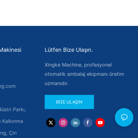
Makinesi
Lütfen Bize Ulaşın.
Xingke Machine, profesyonel
otomatik ambalaj ekipmanı üretim
uzmanıdır.
ng.com
BIZE ULAŞIN
stri Parkı,
u Kalkınma
ng, Çin