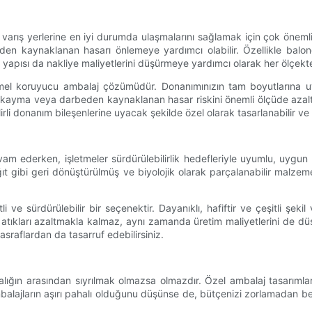
varış yerlerine en iyi durumda ulaşmalarını sağlamak için çok önemli
n kaynaklanan hasarı önlemeye yardımcı olabilir. Özellikle baloncuk
f yapısı da nakliye maliyetlerini düşürmeye yardımcı olarak her ölçekt
mmel koruyucu ambalaj çözümüdür. Donanımınızın tam boyutlarına uya
, kayma veya darbeden kaynaklanan hasar riskini önemli ölçüde azalt
irli donanım bileşenlerine uyacak şekilde özel olarak tasarlanabilir ve
am ederken, işletmeler sürdürülebilirlik hedefleriyle uyumlu, uygun 
ibi geri dönüştürülmüş ve biyolojik olarak parçalanabilir malzemeler
i ve sürdürülebilir bir seçenektir. Dayanıklı, hafiftir ve çeşitli şekil
kları azaltmakla kalmaz, aynı zamanda üretim maliyetlerini de düşü
raflardan da tasarruf edebilirsiniz.
ğın arasından sıyrılmak olmazsa olmazdır. Özel ambalaj tasarımları
l ambalajların aşırı pahalı olduğunu düşünse de, bütçenizi zorlamadan