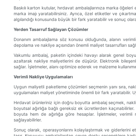
Baskılı karton kutular, hırdavat ambalajlarınıza marka öğeleri e
marka imajı yaratabilirsiniz. Ayrıca, özel etiketler ve çıkart
algılandığı konusunda büyük bir fark yaratabilir ve sonuç olarak 
Yerden Tasarruf Sağlayan Çözümler
Donanım ambalajlama söz konusu olduğunda, alanın verimli 
depolama ve nakliye açısından önemli maliyet tasarrufları sağl
Vakumlu ambalaj, paketin içindeki havayı alarak genel boyut
azaltarak nakliye maliyetlerini de düşürür. Elektronik bile
sağlar. İşletmeler, alanı optimize ederek ve malzeme kullanımı
Verimli Nakliye Uygulamaları
Uygun maliyetli paketleme çözümleri seçmenin yanı sıra, nakl
uygulamaları maliyet yönetiminde önemli bir fark yaratabilir. U
Hırdavat ürünleriniz için doğru boyutta ambalaj seçmek, nakliy
boyutsal ağırlığa bağlı gereksiz ek ücretlerden kaçınabilirler.
boyuta hem de ağırlığa göre hesaplar. İşletmeler, verimli 
sağlayabilirler.
Sonuç olarak, operasyonlarını kolaylaştırmak ve giderlerini 
taşır. Koruyucu ambalajlardan çevre dostu seçeneklere kadar,