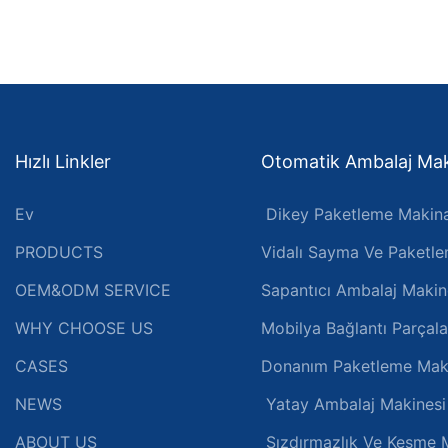
Hızlı Linkler
Otomatik Ambalaj Maki
Ev
Dikey Paketleme Makina
PRODUCTS
Vidalı Sayma Ve Paketl
OEM&ODM SERVICE
Sapantıcı Ambalaj Makin
WHY CHOOSE US
Mobilya Bağlantı Parçal
CASES
Donanım Paketleme Mak
NEWS
Yatay Ambalaj Makinesi
ABOUT US
Sızdırmazlık Ve Kesme 