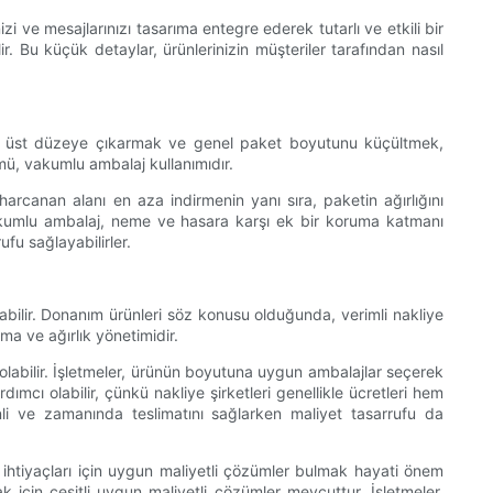
zi ve mesajlarınızı tasarıma entegre ederek tutarlı ve etkili bir
r. Bu küçük detaylar, ürünlerinizin müşteriler tarafından nasıl
 en üst düzeye çıkarmak ve genel paket boyutunu küçültmek,
ümü, vakumlu ambalaj kullanımıdır.
rcanan alanı en aza indirmenin yanı sıra, paketin ağırlığını
 vakumlu ambalaj, neme ve hasara karşı ek bir koruma katmanı
fu sağlayabilirler.
bilir. Donanım ürünleri söz konusu olduğunda, verimli nakliye
ma ve ağırlık yönetimidir.
 olabilir. İşletmeler, ürünün boyutuna uygun ambalajlar seçerek
ımcı olabilir, çünkü nakliye şirketleri genellikle ücretleri hem
nli ve zamanında teslimatını sağlarken maliyet tasarrufu da
 ihtiyaçları için uygun maliyetli çözümler bulmak hayati önem
 için çeşitli uygun maliyetli çözümler mevcuttur. İşletmeler,