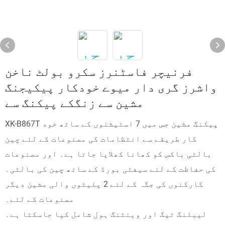
فرنیچر فاسٹنرز سکرو بولٹ ناخن
واشرز گری دار میوے خودکار پیکیجنگ
مشین سے زنگکے پیکنگ سے
XK-B867T پیکنگ مشین جس میں 7 اسٹیشنوں کے ساتھ خود
کار طریقے سے انتظامات کی مصنوعات کے لئے چین
بالٹی باکس کو کھانا کھلایا جاتا ہے۔ اور مصنوعات
کی حفاظت کے لئے سیفٹی بورڈ کے ساتھ چین کی بالٹی۔
کارکنوں کی جگہ کے لئے 2 پلیٹوں والی مشین دیگر
مصنوعات کے لئے۔
لیبلنگ ٹیگ اور وینٹنگ ہول شامل کیا جاسکتا ہے۔