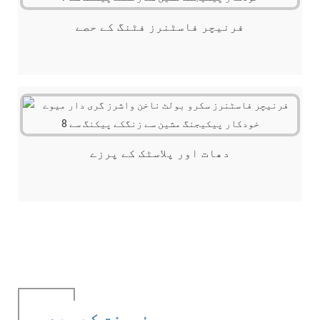
فرنیچر فاسٹنرز فٹنگ کے حصے
دھات اور پلاسٹک کے پرزے
فروخت کے بعد