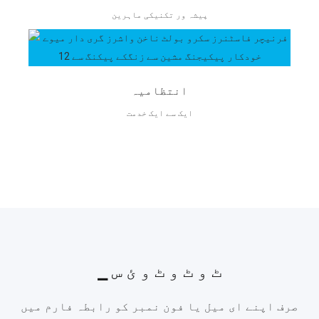
پیشہ ور تکنیکی ماہرین
انتظامیہ
ایک سے ایک خدمت
▁ ٹ و ٹ و ٹ و ئ س
صرف اپنے ای میل یا فون نمبر کو رابطہ فارم میں