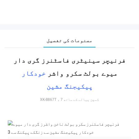
مصنوعات کی تفصیل
فرنیچر سینیٹری فاسٹنرز گری دار
میوے بولٹ سکرو واشر
خودکار
پیکیجنگ مشین
XK-B867T ، 7 کمپن پیالے کے ساتھ