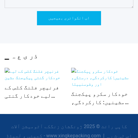
اب انکوائری بھیجیں
▁ ذر ی ع ہ
فرنیچر فٹنگ کٹس کے
خودکار سکرو پیکجنگ
لیے خودکار گنتی
مشینیں: کارکردگی،
پیکیجنگ مشین
درستگی، اور
وشوسنییتا
کاپی رائٹ © 2025 ژونگشان زنگکے آٹومیشن آلات
▁اس ٹی ٹ ر
|
کمپنی ، لمیٹڈ - www.xingkepacking.com