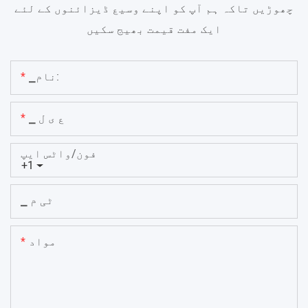
چھوڑیں تاکہ ہم آپ کو اپنے وسیع ڈیزائنوں کے لئے
ایک مفت قیمت بھیج سکیں
▁نام:
▁ ع ی ل
فون/واٹس ایپ
+1
▁ ٹی م
مواد