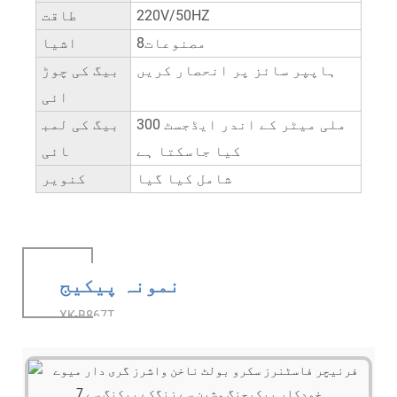
220V/50HZ
طاقت
مصنوعات8
اشیا
ہاپپر سائز پر انحصار کریں
بیگ کی چوڑ
ائی
300 ملی میٹر کے اندر ایڈجسٹ
بیگ کی لمب
کیا جاسکتا ہے
ائی
شامل کیا گیا
کنویر
نمونہ پیکیج
XK-B867T