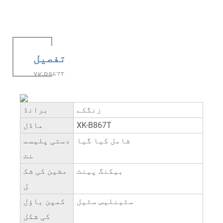
تفصیل
XK-B867T
زنگکے
برانڈ
XK-B867T
ماڈل
شامل کیا گیا
دستی پلیسم
نٹ
بیکنگ پینٹ
مشین کی شک
ل
سٹینلیس سٹیل
کمپن باؤل
کی شکل