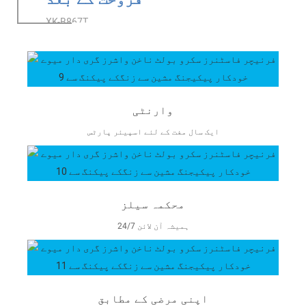
XK-B867T
وارنٹی
ایک سال مفت کے لئے اسپیئر پارٹس
محکمہ سیلز
24/7 ہمیشہ آن لائن
اپنی مرضی کے مطابق