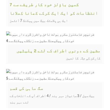
7 کمپن باؤلز خود کار طریقے سے
انتظامات کو ایک ایک کرکے کھانا کھلانا
ایک ہی پلاسٹک بیگ میں پیکنگ 7 آئٹمز
مشین کے دونوں اطراف کے لئے 2 پلیٹیں
کارکن کی جگہ کا تعین
سگ ماہی کی قسم
بیک سیل / 3 سائیڈز مہر بند / 4 اطراف آپ کے انتخاب کے
لئے مہر بند