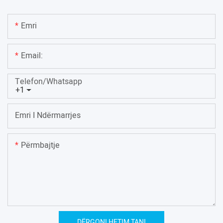
Emri
Email:
Telefon/whatsapp
+1
Emri I Ndërmarrjes
Përmbajtje
DËRGONI HETIM TANI