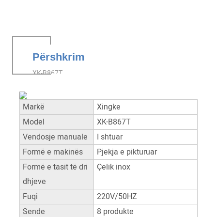
Përshkrim
XK-B867T
Markë
Xingke
Model
XK-B867T
Vendosje manuale
I shtuar
Formë e makinës
Pjekja e pikturuar
Formë e tasit të dri
Çelik inox
dhjeve
Fuqi
220V/50HZ
Sende
8 produkte