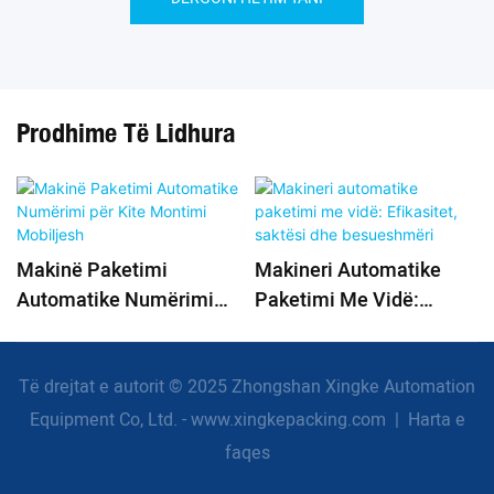
Prodhime Të Lidhura
Makinë Paketimi
Makineri Automatike
Automatike Numërimi
Paketimi Me Vidë:
Për Kite Montimi
Efikasitet, Saktësi Dhe
Mobiljesh
Besueshmëri
Të drejtat e autorit © 2025 Zhongshan Xingke Automation
Equipment Co, Ltd. - www.xingkepacking.com
|
Harta e
faqes