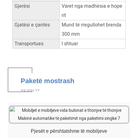
Gjerësi
Varet nga madhësia e hope
rit
Gjatësi e çantës
Mund të rregullohet brenda
300 mm
Transportues
I shtuar
Paketë mostrash
XK-B867T
Pjesët e përshtatshme të mobiljeve