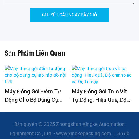
GỬI YÊU CẦU NGAY BÂY GIỜ
Sản Phẩm Liên Quan
Máy Đóng Gói Đếm Tự
Máy Đóng Gói Trục Vít
Động Cho Bộ Dụng Cụ
Tự Động: Hiệu Quả, Độ
Lắp Ráp Đồ Nội Thất
Chính Xác Và Độ Tin Cậy
Bản quyền © 2025 Zhongshan Xingke Automation
Equipment Co., Ltd. - www.xingkepacking.com
|
Sơ đồ