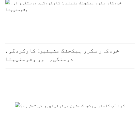
خودکار سکرو پیکجنگ مشینیں: کارکردگی،
درستگی، اور وشوسنییتا