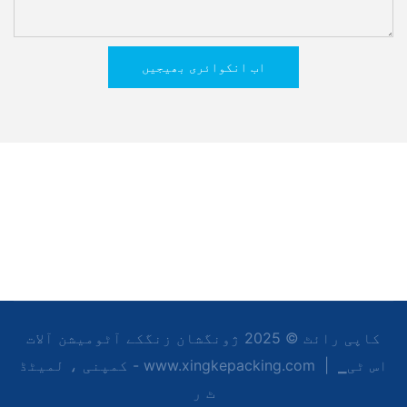
اب انکوائری بھیجیں
کاپی رائٹ © 2025 ژونگشان زنگکے آٹومیشن آلات
▁اس ٹی
|
کمپنی ، لمیٹڈ - www.xingkepacking.com
ٹ ر