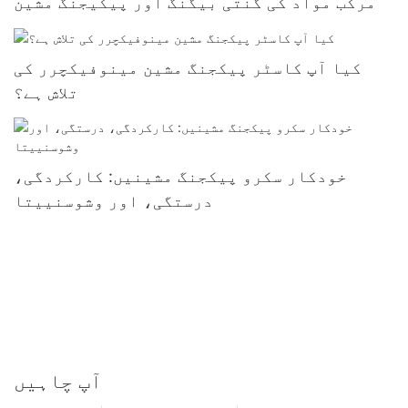
مرکب مواد کی گنتی بیگنگ اور پیکیجنگ مشین
کیا آپ کاسٹر پیکجنگ مشین مینوفیکچرر کی
تلاش ہے؟
خودکار سکرو پیکجنگ مشینیں: کارکردگی،
درستگی، اور وشوسنییتا
آپ چاہیں