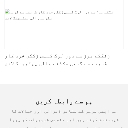
زنگکے موڑ سے دور لوگ کیپس ڑککن خود کار
طریقے سے گرمی سکڑنے والی پیکیجنگ لائن
ہم سے رابطہ کریں
ہم اپنی مرضی کے مطابق ڈیزائن اور خیالات کا
خیرمقدم کرتے ہیں اور مخصوص ضروریات کو پورا