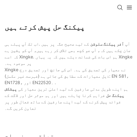
پیکنگ حل پیش کرتے ہیں
آپ
آفر پیکنگ سلوشن
کے لیے صحیح جگہ پر ہیں .اب تک آپ پہلے ہی
جان چکے ہیں کہ، آپ جو کچھ بھی تلاش کر رہے ہیں، آپ کو یقین ہے
کہ اسے Xingke. ہم اس بات کی ضمانت دیتے ہیں کہ یہ یہاں Xingke
پر موجود ہے۔
Xingke نے معیار کی تصدیق کی ہے۔ اس کی جانچ اور تصدیق درج
ذیل معیارات کے مطابق کی جاتی ہے (فہرست غیر مکمل): EN 581،
EN1728، اور EN22520۔ .
ہم اپنے طویل مدتی صارفین کے لیے اعلیٰ ترین معیار کی
پیشکش
پیکنگ حل
فراہم کرنا چاہتے ہیں اور ہم موثر حل اور لاگت کے
فوائد پیش کرنے کے لیے اپنے صارفین کے ساتھ فعال طور پر
تعاون کریں گے۔
متعلقہ مصنوعات