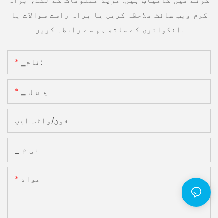
کرنے میں کامیاب ہیں. مزید معلومات کے لئے، براہ
کرم ویب سائٹ ملاحظہ کریں یا براہ راست سوالات یا
انکوائری کے ساتھ ہم سے رابطہ کریں.
▁نام:
▁ ع ی ل
فون/واٹس ایپ
▁ ٹی م
مواد