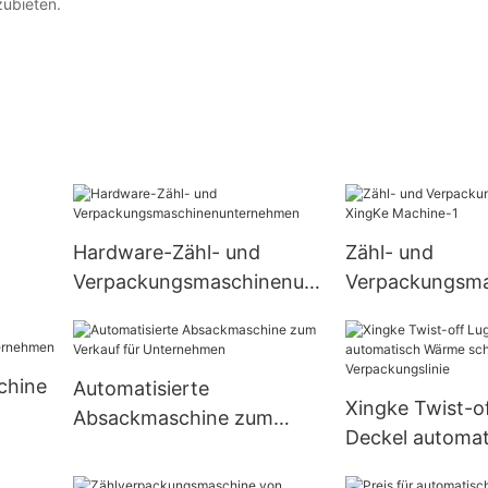
zubieten.
Hardware-Zähl- und
Zähl- und
Verpackungsmaschinenun
Verpackungsma
ternehmen
XingKe Machin
chine
Automatisierte
Xingke Twist-o
Absackmaschine zum
Deckel automat
Verkauf für Unternehmen
Wärme schrum