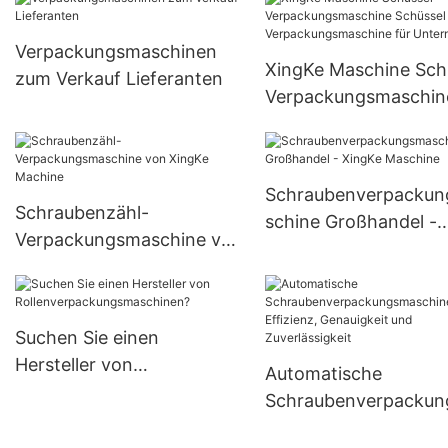
Verpackungsmaschinen
XingKe Maschine Sch
zum Verkauf Lieferanten
Verpackungsmaschin
Schüssel
Verpackungsmaschine
Unternehmen
Schraubenverpacku
Schraubenzähl-
schine Großhandel -
Verpackungsmaschine von
XingKe Maschine
XingKe Machine
Suchen Sie einen
Hersteller von
Automatische
Rollenverpackungsmaschi
Schraubenverpacku
nen?
schinen: Effizienz,