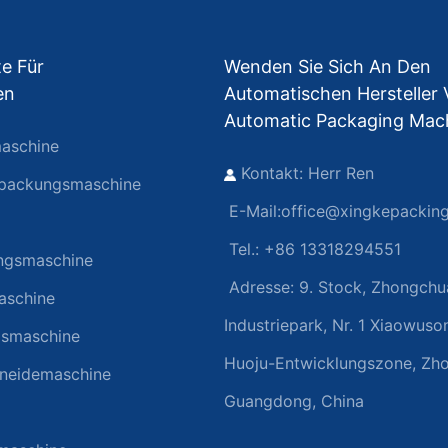
e Für
Wenden Sie Sich An Den
en
Automatischen Hersteller
Automatic Packaging Mac
aschine
Kontakt: Herr Ren
rpackungsmaschine
E-Mail:
office@xingkepackin
Tel.: +86 13318294551
ngsmaschine
Adresse:
9. Stock, Zhongchu
aschine
Industriepark, Nr. 1 Xiaowuso
gsmaschine
Huoju-Entwicklungszone, Zh
hneidemaschine
Guangdong, China