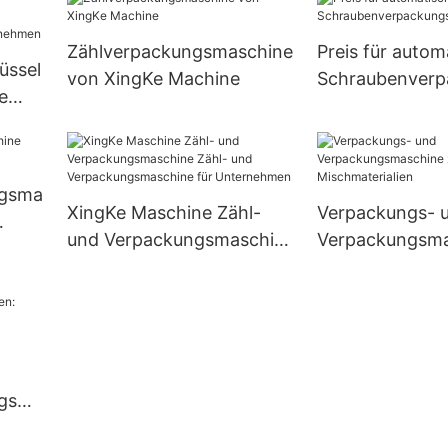
Verpackungslin
Zählverpackungsmaschine
Preis für autom
üssel
von XingKe Machine
Schraubenver
e
schine
 für
ngsma
XingKe Maschine Zähl-
Verpackungs- 
und Verpackungsmaschine
Verpackungsma
Zähl- und
zum Zählen vo
Verpackungsmaschine für
Mischmateriali
Unternehmen
ngsma