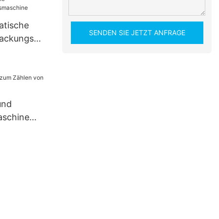
ie
atische
SENDEN SIE JETZT ANFRAGE
packungsma
und
schine
n
en