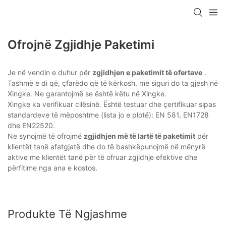
Ofrojnë Zgjidhje Paketimi
Je në vendin e duhur për
zgjidhjen e paketimit të ofertave
.
Tashmë e di që, çfarëdo që të kërkosh, me siguri do ta gjesh në
Xingke. Ne garantojmë se është këtu në Xingke.
Xingke ka verifikuar cilësinë. Është testuar dhe çertifikuar sipas
standardeve të mëposhtme (lista jo e plotë): EN 581, EN1728
dhe EN22520.
Ne synojmë të ofrojmë
zgjidhjen më të lartë të paketimit
për
klientët tanë afatgjatë dhe do të bashkëpunojmë në mënyrë
aktive me klientët tanë për të ofruar zgjidhje efektive dhe
përfitime nga ana e kostos.
Produkte Të Ngjashme