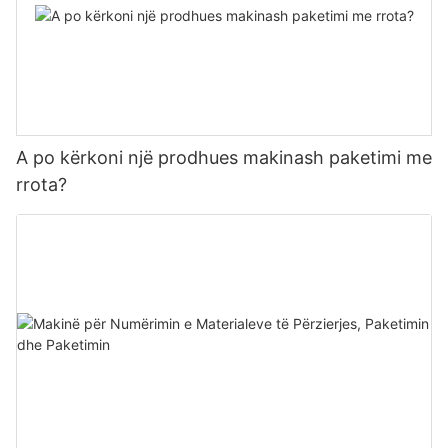
A po kërkoni një prodhues makinash paketimi me
rrota?