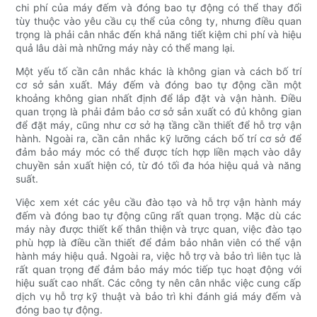
chi phí của máy đếm và đóng bao tự động có thể thay đổi
tùy thuộc vào yêu cầu cụ thể của công ty, nhưng điều quan
trọng là phải cân nhắc đến khả năng tiết kiệm chi phí và hiệu
quả lâu dài mà những máy này có thể mang lại.
Một yếu tố cần cân nhắc khác là không gian và cách bố trí
cơ sở sản xuất. Máy đếm và đóng bao tự động cần một
khoảng không gian nhất định để lắp đặt và vận hành. Điều
quan trọng là phải đảm bảo cơ sở sản xuất có đủ không gian
để đặt máy, cũng như cơ sở hạ tầng cần thiết để hỗ trợ vận
hành. Ngoài ra, cần cân nhắc kỹ lưỡng cách bố trí cơ sở để
đảm bảo máy móc có thể được tích hợp liền mạch vào dây
chuyền sản xuất hiện có, từ đó tối đa hóa hiệu quả và năng
suất.
Việc xem xét các yêu cầu đào tạo và hỗ trợ vận hành máy
đếm và đóng bao tự động cũng rất quan trọng. Mặc dù các
máy này được thiết kế thân thiện và trực quan, việc đào tạo
phù hợp là điều cần thiết để đảm bảo nhân viên có thể vận
hành máy hiệu quả. Ngoài ra, việc hỗ trợ và bảo trì liên tục là
rất quan trọng để đảm bảo máy móc tiếp tục hoạt động với
hiệu suất cao nhất. Các công ty nên cân nhắc việc cung cấp
dịch vụ hỗ trợ kỹ thuật và bảo trì khi đánh giá máy đếm và
đóng bao tự động.