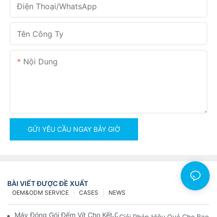
Điện Thoại/WhatsApp
Tên Công Ty
Nội Dung
GỬI YÊU CẦU NGAY BÂY GIỜ
BÀI VIẾT ĐƯỢC ĐỀ XUẤT
OEM&ODM SERVICE
CASES
NEWS
Máy Đóng Gói Đếm Vít Cho Kết Quả Nhanh Chóng Và Đáng Tin 
Giải Pháp Hiệu Quả Cho Bao 