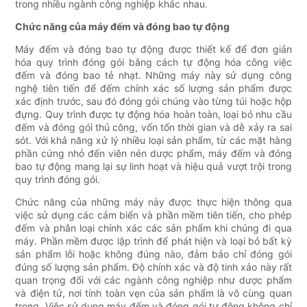
trong nhiều ngành công nghiệp khác nhau.
Chức năng của máy đếm và đóng bao tự động
Máy đếm và đóng bao tự động được thiết kế để đơn giản
hóa quy trình đóng gói bằng cách tự động hóa công việc
đếm và đóng bao tẻ nhạt. Những máy này sử dụng công
nghệ tiên tiến để đếm chính xác số lượng sản phẩm được
xác định trước, sau đó đóng gói chúng vào từng túi hoặc hộp
đựng. Quy trình được tự động hóa hoàn toàn, loại bỏ nhu cầu
đếm và đóng gói thủ công, vốn tốn thời gian và dễ xảy ra sai
sót. Với khả năng xử lý nhiều loại sản phẩm, từ các mặt hàng
phần cứng nhỏ đến viên nén dược phẩm, máy đếm và đóng
bao tự động mang lại sự linh hoạt và hiệu quả vượt trội trong
quy trình đóng gói.
Chức năng của những máy này được thực hiện thông qua
việc sử dụng các cảm biến và phần mềm tiên tiến, cho phép
đếm và phân loại chính xác các sản phẩm khi chúng đi qua
máy. Phần mềm được lập trình để phát hiện và loại bỏ bất kỳ
sản phẩm lỗi hoặc không đúng nào, đảm bảo chỉ đóng gói
đúng số lượng sản phẩm. Độ chính xác và độ tinh xảo này rất
quan trọng đối với các ngành công nghiệp như dược phẩm
và điện tử, nơi tính toàn vẹn của sản phẩm là vô cùng quan
trọng. Việc sử dụng máy đếm và đóng gói tự động không chỉ