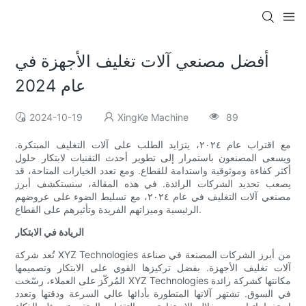
أفضل مصنعي آلات تغليف الأجهزة في
عام 2024
2024-10-19
XingKe Machine
89
مع اقتراب عام ٢٠٢٤، يتزايد الطلب على آلات التغليف المبتكرة.
ويسعى المصنعون باستمرار إلى تطوير أحدث التقنيات لابتكار حلول
أكثر كفاءة وموثوقية واستدامة للقطاع. ومع تعدد الخيارات المتاحة، قد
يصعب تحديد الشركات الرائدة. في هذه المقالة، سنستكشف أبرز
مصنعي آلات التغليف في عام ٢٠٢٤، مع تسليط الضوء على عروضهم
الرئيسية وميزاتهم الفريدة وتأثيرهم على القطاع.
الريادة في الابتكار
تُعد شركة XYZ Technologies من أبرز الشركات المصنعة في صناعة
آلات تغليف الأجهزة. بفضل تركيزها القوي على الابتكار وتصميمها
المُركّز على العملاء، رسّخت XYZ Technologies مكانتها كشركة رائدة
في السوق. تشتهر آلاتها المتطورة بأدائها عالي السرعة ودقتها وتعدد