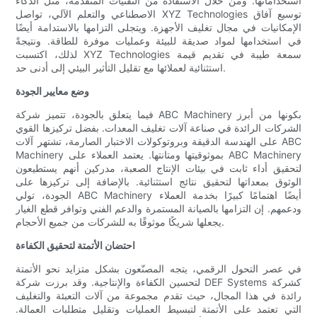
استخداماتها. ومن خلال الاستفادة من التقنيات المتقدمة، مثل الذكاء
الاصطناعي والتعلم الآلي، تواصل XYZ Technologies توسيع آفاق
الإمكانيات في مجال تغليف الأجهزة. ويتجلى التزامها بالاستدامة أيضًا
في استخدامها لمواد صديقة للبيئة وعمليات موفرة للطاقة. ونتيجةً
لذلك، اكتسبت XYZ Technologies سمعة طيبة في تقديم قيمة
استثنائية لعملائها مع تقليل التأثير البيئي إلى أدنى حد.
وضع معايير الجودة
فيما يتعلق بالجودة، تتميز شركة ABC Machinery بكونها من أبرز
الشركات الرائدة في صناعة آلات تغليف المعدات. بفضل تركيزها القوي
على الهندسة الدقيقة وبروتوكولات الاختبار الصارمة، تشتهر آلات ABC
Machinery بموثوقيتها ومتانتها. يعتمد العملاء على ABC Machinery
لتحقيق أداء ثابت في بيئات الإنتاج الصعبة، مدركين أنهم يستطيعون
الوثوق بمعداتها لتحقيق نتائج استثنائية. بالإضافة إلى تركيزها على
الجودة، تولي ABC Machinery أيضًا اهتمامًا كبيرًا بخدمة العملاء
ودعمهم. إن التزامها بالصيانة المستمرة والدعم الفني وتوافر قطع الغيار
يجعلها شريكًا موثوقًا به للشركات من جميع الأحجام.
احتضان الأتمتة لتحقيق الكفاءة
في عصر التحول الرقمي، يتجه المصنّعون بشكل متزايد نحو الأتمتة
لتحسين الكفاءة والإنتاجية. وقد برزت شركة DEF Systems كشركة
رائدة في هذا المجال، حيث تقدم مجموعة من آلات التعبئة والتغليف
التي تعتمد على الأتمتة لتبسيط العمليات وتقليل متطلبات العمالة.