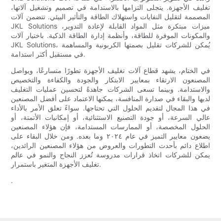
تغليف الأجهزة. يتجلى التزامها بالاستدامة في تصميم وتشغيل آلاتها،
المصممة لتقليل النفايات واستهلاك الطاقة والتأثير البيئي. تتضمن آلات
JKL Solutions ميزات مبتكرة مثل المواد القابلة لإعادة التدوير،
والمكونات الموفرة للطاقة، وأنظمة إدارة الطاقة الذكية. باختيار آلات
JKL Solutions، يُمكن للشركات تقليل بصمتها الكربونية والمساهمة
في مستقبل أكثر استدامة.
في الختام، يشهد قطاع آلات تغليف الأجهزة تطورًا متسارعًا، ويواصل
المصنعون الارتقاء بمعايير الابتكار والجودة والكفاءة والتخصيص
والاستدامة. وبينما تسعى الشركات جاهدةً لتحسين عمليات التغليف
لديها والبقاء في صدارة المنافسة، يمكنها الاعتماد على أفضل المصنعين
في هذا المجال لتقديم الحلول التي تحتاجها. سواءً تعلق الأمر بالأداء
عالي السرعة، أو جودة التصنيع الاستثنائية، أو إمكانيات الأتمتة، أو
الحلول المخصصة، أو الممارسات المستدامة، فإن هؤلاء المصنعين
يضعون معايير التميز في عام ٢٠٢٤ وما بعده. ومن خلال البقاء على
اطلاع دائم بأحدث التطورات والعروض من هؤلاء المصنعين الرائدين،
يمكن للشركات اتخاذ قرارات مدروسة تُعزز النجاح والنمو في عالم
تغليف الأجهزة المتغير باستمرار.
.