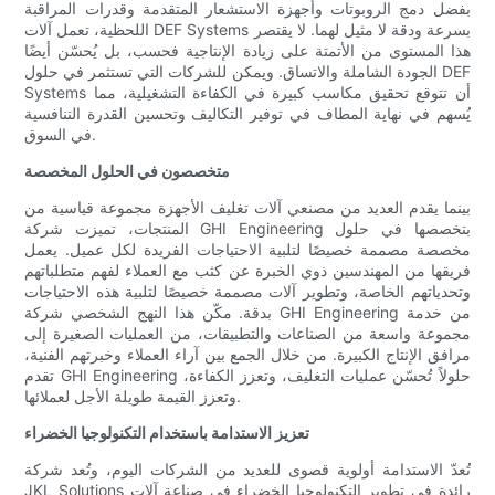
بفضل دمج الروبوتات وأجهزة الاستشعار المتقدمة وقدرات المراقبة
اللحظية، تعمل آلات DEF Systems بسرعة ودقة لا مثيل لهما. لا يقتصر
هذا المستوى من الأتمتة على زيادة الإنتاجية فحسب، بل يُحسّن أيضًا
الجودة الشاملة والاتساق. ويمكن للشركات التي تستثمر في حلول DEF
Systems أن تتوقع تحقيق مكاسب كبيرة في الكفاءة التشغيلية، مما
يُسهم في نهاية المطاف في توفير التكاليف وتحسين القدرة التنافسية
في السوق.
متخصصون في الحلول المخصصة
بينما يقدم العديد من مصنعي آلات تغليف الأجهزة مجموعة قياسية من
المنتجات، تميزت شركة GHI Engineering بتخصصها في حلول
مخصصة مصممة خصيصًا لتلبية الاحتياجات الفريدة لكل عميل. يعمل
فريقها من المهندسين ذوي الخبرة عن كثب مع العملاء لفهم متطلباتهم
وتحدياتهم الخاصة، وتطوير آلات مصممة خصيصًا لتلبية هذه الاحتياجات
بدقة. مكّن هذا النهج الشخصي شركة GHI Engineering من خدمة
مجموعة واسعة من الصناعات والتطبيقات، من العمليات الصغيرة إلى
مرافق الإنتاج الكبيرة. من خلال الجمع بين آراء العملاء وخبرتهم الفنية،
تقدم GHI Engineering حلولاً تُحسّن عمليات التغليف، وتعزز الكفاءة،
وتعزز القيمة طويلة الأجل لعملائها.
تعزيز الاستدامة باستخدام التكنولوجيا الخضراء
تُعدّ الاستدامة أولوية قصوى للعديد من الشركات اليوم، وتُعد شركة
JKL Solutions رائدة في تطوير التكنولوجيا الخضراء في صناعة آلات