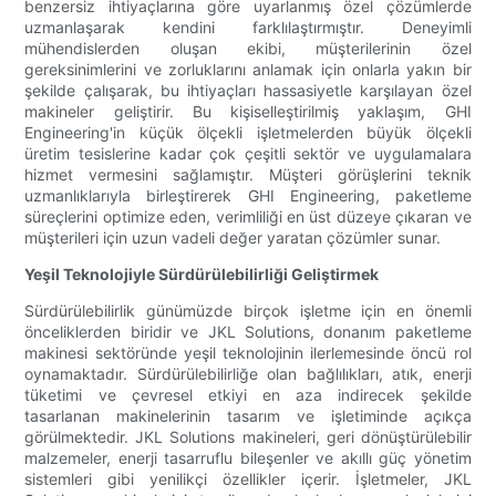
benzersiz ihtiyaçlarına göre uyarlanmış özel çözümlerde
uzmanlaşarak kendini farklılaştırmıştır. Deneyimli
mühendislerden oluşan ekibi, müşterilerinin özel
gereksinimlerini ve zorluklarını anlamak için onlarla yakın bir
şekilde çalışarak, bu ihtiyaçları hassasiyetle karşılayan özel
makineler geliştirir. Bu kişiselleştirilmiş yaklaşım, GHI
Engineering'in küçük ölçekli işletmelerden büyük ölçekli
üretim tesislerine kadar çok çeşitli sektör ve uygulamalara
hizmet vermesini sağlamıştır. Müşteri görüşlerini teknik
uzmanlıklarıyla birleştirerek GHI Engineering, paketleme
süreçlerini optimize eden, verimliliği en üst düzeye çıkaran ve
müşterileri için uzun vadeli değer yaratan çözümler sunar.
Yeşil Teknolojiyle Sürdürülebilirliği Geliştirmek
Sürdürülebilirlik günümüzde birçok işletme için en önemli
önceliklerden biridir ve JKL Solutions, donanım paketleme
makinesi sektöründe yeşil teknolojinin ilerlemesinde öncü rol
oynamaktadır. Sürdürülebilirliğe olan bağlılıkları, atık, enerji
tüketimi ve çevresel etkiyi en aza indirecek şekilde
tasarlanan makinelerinin tasarım ve işletiminde açıkça
görülmektedir. JKL Solutions makineleri, geri dönüştürülebilir
malzemeler, enerji tasarruflu bileşenler ve akıllı güç yönetim
sistemleri gibi yenilikçi özellikler içerir. İşletmeler, JKL