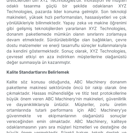
üreticilerden biri XYZ Technologies'dir. İnovasyon ve müşteri
odaklı tasarıma güçlü bir şekilde odaklanan XYZ
Technologies, pazarda lider konuma gelmiştir. Son teknoloji
makineleri, yüksek hızlı performansları, hassasiyetleri ve çok
yönlülükleriyle bilinmektedir. Yapay zeka ve makine öğrenimi
gibi gelişmiş teknolojilerden yararlanan XYZ Technologies,
donanım paketlemede mümkün olanın sınırlarını zorlamaya
devam etmektedir. Sürdürülebilirliğe olan bağlılıkları, çevre
dostu malzemeler ve enerji tasarruflu süreçler kullanmalarıyla
da kendini göstermektedir. Sonuç olarak, XYZ Technologies,
çevresel etkiyi en aza indirirken müşterilerine olağanüstü
değer sunmasıyla ün kazanmıştır.
Kalite Standartlarını Belirlemek
Kalite söz konusu olduğunda, ABC Machinery donanım
paketleme makinesi sektöründe öncü bir rakip olarak öne
çıkmaktadır. Hassas mühendisliğe ve titiz test protokollerine
büyük önem veren ABC Machinery'nin makineleri, güvenilirlik
ve dayanıklılıklarıyla ünlüdür. Müşteriler, zorlu üretim
ortamlarında tutarlı performans için ABC Machinery'ye
güvenmekte ve ekipmanlarının olağanüstü sonuçlar
vereceğinden emin olmaktadır. ABC Machinery, kaliteye
odaklanmasının yanı sıra müşteri hizmetleri ve desteğine de
büyük önem vermektedir. Sürekli bakım, teknik destek ve