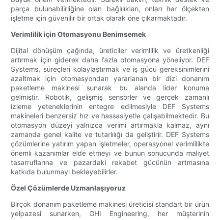
parça bulunabilirliğine olan bağlılıkları, onları her ölçekten
işletme için güvenilir bir ortak olarak öne çıkarmaktadır.
Verimlilik için Otomasyonu Benimsemek
Dijital dönüşüm çağında, üreticiler verimlilik ve üretkenliği
artırmak için giderek daha fazla otomasyona yöneliyor. DEF
Systems, süreçleri kolaylaştırmak ve iş gücü gereksinimlerini
azaltmak için otomasyondan yararlanan bir dizi donanım
paketleme makinesi sunarak bu alanda lider konuma
gelmiştir. Robotik, gelişmiş sensörler ve gerçek zamanlı
izleme yeteneklerinin entegre edilmesiyle DEF Systems
makineleri benzersiz hız ve hassasiyetle çalışabilmektedir. Bu
otomasyon düzeyi yalnızca verimi artırmakla kalmaz, aynı
zamanda genel kalite ve tutarlılığı da geliştirir. DEF Systems
çözümlerine yatırım yapan işletmeler, operasyonel verimlilikte
önemli kazanımlar elde etmeyi ve bunun sonucunda maliyet
tasarruflarına ve pazardaki rekabet gücünün artmasına
katkıda bulunmayı bekleyebilirler.
Özel Çözümlerde Uzmanlaşıyoruz
Birçok donanım paketleme makinesi üreticisi standart bir ürün
yelpazesi sunarken, GHI Engineering, her müşterinin