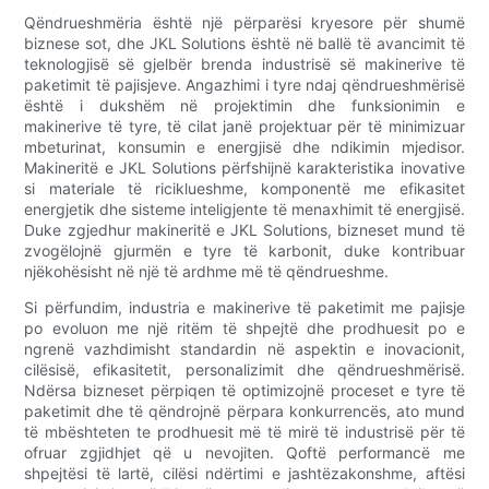
Qëndrueshmëria është një përparësi kryesore për shumë
biznese sot, dhe JKL Solutions është në ballë të avancimit të
teknologjisë së gjelbër brenda industrisë së makinerive të
paketimit të pajisjeve. Angazhimi i tyre ndaj qëndrueshmërisë
është i dukshëm në projektimin dhe funksionimin e
makinerive të tyre, të cilat janë projektuar për të minimizuar
mbeturinat, konsumin e energjisë dhe ndikimin mjedisor.
Makineritë e JKL Solutions përfshijnë karakteristika inovative
si materiale të riciklueshme, komponentë me efikasitet
energjetik dhe sisteme inteligjente të menaxhimit të energjisë.
Duke zgjedhur makineritë e JKL Solutions, bizneset mund të
zvogëlojnë gjurmën e tyre të karbonit, duke kontribuar
njëkohësisht në një të ardhme më të qëndrueshme.
Si përfundim, industria e makinerive të paketimit me pajisje
po evoluon me një ritëm të shpejtë dhe prodhuesit po e
ngrenë vazhdimisht standardin në aspektin e inovacionit,
cilësisë, efikasitetit, personalizimit dhe qëndrueshmërisë.
Ndërsa bizneset përpiqen të optimizojnë proceset e tyre të
paketimit dhe të qëndrojnë përpara konkurrencës, ato mund
të mbështeten te prodhuesit më të mirë të industrisë për të
ofruar zgjidhjet që u nevojiten. Qoftë performancë me
shpejtësi të lartë, cilësi ndërtimi e jashtëzakonshme, aftësi