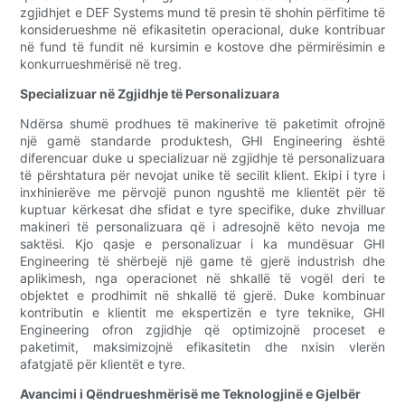
zgjidhjet e DEF Systems mund të presin të shohin përfitime të
konsiderueshme në efikasitetin operacional, duke kontribuar
në fund të fundit në kursimin e kostove dhe përmirësimin e
konkurrueshmërisë në treg.
Specializuar në Zgjidhje të Personalizuara
Ndërsa shumë prodhues të makinerive të paketimit ofrojnë
një gamë standarde produktesh, GHI Engineering është
diferencuar duke u specializuar në zgjidhje të personalizuara
të përshtatura për nevojat unike të secilit klient. Ekipi i tyre i
inxhinierëve me përvojë punon ngushtë me klientët për të
kuptuar kërkesat dhe sfidat e tyre specifike, duke zhvilluar
makineri të personalizuara që i adresojnë këto nevoja me
saktësi. Kjo qasje e personalizuar i ka mundësuar GHI
Engineering të shërbejë një game të gjerë industrish dhe
aplikimesh, nga operacionet në shkallë të vogël deri te
objektet e prodhimit në shkallë të gjerë. Duke kombinuar
kontributin e klientit me ekspertizën e tyre teknike, GHI
Engineering ofron zgjidhje që optimizojnë proceset e
paketimit, maksimizojnë efikasitetin dhe nxisin vlerën
afatgjatë për klientët e tyre.
Avancimi i Qëndrueshmërisë me Teknologjinë e Gjelbër