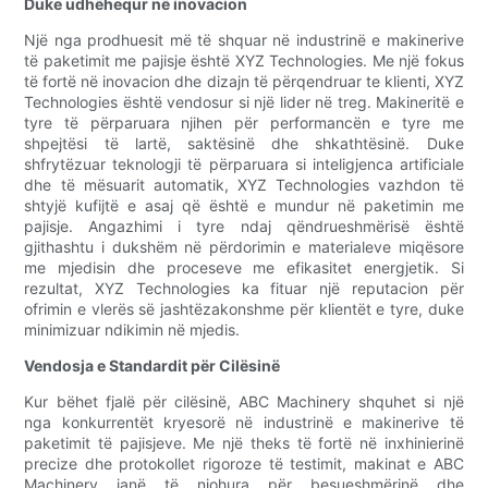
Duke udhëhequr në inovacion
Një nga prodhuesit më të shquar në industrinë e makinerive
të paketimit me pajisje është XYZ Technologies. Me një fokus
të fortë në inovacion dhe dizajn të përqendruar te klienti, XYZ
Technologies është vendosur si një lider në treg. Makineritë e
tyre të përparuara njihen për performancën e tyre me
shpejtësi të lartë, saktësinë dhe shkathtësinë. Duke
shfrytëzuar teknologji të përparuara si inteligjenca artificiale
dhe të mësuarit automatik, XYZ Technologies vazhdon të
shtyjë kufijtë e asaj që është e mundur në paketimin me
pajisje. Angazhimi i tyre ndaj qëndrueshmërisë është
gjithashtu i dukshëm në përdorimin e materialeve miqësore
me mjedisin dhe proceseve me efikasitet energjetik. Si
rezultat, XYZ Technologies ka fituar një reputacion për
ofrimin e vlerës së jashtëzakonshme për klientët e tyre, duke
minimizuar ndikimin në mjedis.
Vendosja e Standardit për Cilësinë
Kur bëhet fjalë për cilësinë, ABC Machinery shquhet si një
nga konkurrentët kryesorë në industrinë e makinerive të
paketimit të pajisjeve. Me një theks të fortë në inxhinierinë
precize dhe protokollet rigoroze të testimit, makinat e ABC
Machinery janë të njohura për besueshmërinë dhe