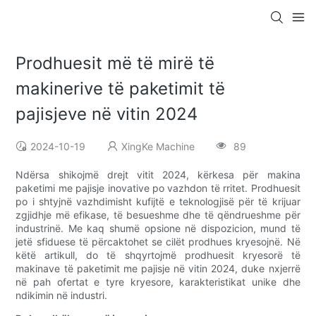
Prodhuesit më të mirë të
makinerive të paketimit të
pajisjeve në vitin 2024
2024-10-19
XingKe Machine
89
Ndërsa shikojmë drejt vitit 2024, kërkesa për makina
paketimi me pajisje inovative po vazhdon të rritet. Prodhuesit
po i shtyjnë vazhdimisht kufijtë e teknologjisë për të krijuar
zgjidhje më efikase, të besueshme dhe të qëndrueshme për
industrinë. Me kaq shumë opsione në dispozicion, mund të
jetë sfiduese të përcaktohet se cilët prodhues kryesojnë. Në
këtë artikull, do të shqyrtojmë prodhuesit kryesorë të
makinave të paketimit me pajisje në vitin 2024, duke nxjerrë
në pah ofertat e tyre kryesore, karakteristikat unike dhe
ndikimin në industri.