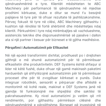
qëndrueshmërinë e tyre. Klientët mbështeten te ABC
Machinery për performancë të qëndrueshme në mjedise
prodhimi kërkuese, duke e ditur se mund t'u besojnë
pajisjeve të tyre për të ofruar rezultate të jashtëzakonshme.
Përveç fokusit të tyre në cilësi, ABC Machinery gjithashtu i
kushton një rëndësi të fortë shërbimit dhe mbështetjes ndaj
klientit. Përkushtimi i tyre ndaj mirëmbajtjes së vazhdueshme,
asistencës teknike dhe disponueshmërisë së pjesëve i dallon
ata si një partner i besuar për bizneset e të gjitha madhësive.
Përqafimi i Automatizimit për Efikasitet
Në një epokë transformimi dixhital, prodhuesit po i drejtohen
gjithnjë e më shumë automatizimit për të përmirësuar
efikasitetin dhe produktivitetin. DEF Systems është shfaqur si
lider në këtë fushë, duke ofruar një gamë makinash paketimi
harduerësh që shfrytëzojnë automatizimin për të përmirësuar
proceset dhe për të zvogëluar kërkesat e punës. Duke
integruar robotikën, sensorët e përparuar dhe aftësitë e
monitorimit në kohë reale, makinat e DEF Systems janë në
gjendje të funksionojnë me shpejtësi dhe saktësi të
pakrahasueshme. Ky nivel automatizimi jo vetëm që rrit
rendimentin, por gjithashtu përmirëson cilësinë dhe
qëndrueshmërinë e përgjithshme. Bizneset që investojnë në