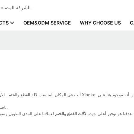
آلة Xingke - الشركة المصنعة لآلة التعبئة التلقائية المهنية مع خبرة إنتاج 15+ سنة.
CTS
OEM&ODM SERVICE
WHY CHOOSE US
C
أنت في المكان المناسب لآلة
القطع والختم
. الآن 
بفضل شبكة المبيعات الشاملة، حظيت منتجات Xingke باهتمام واسع في الخارج.
لعملائنا على المدى الطويل وسوف نتعاون بشكل نشط مع عملائنا لتقديم حلول فعالة وفوائد من حيث التكلفة.
هدفنا هو توفير أعلى جودة
لآلات القطع والختم