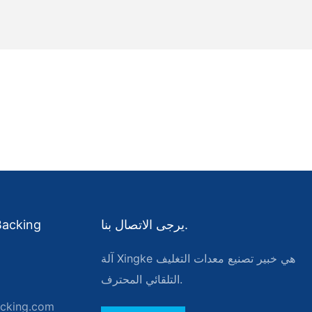
يرجى الاتصال بنا.
آلة Xingke هي خبير تصنيع معدات التغليف
التلقائي المحترف.
acking.com