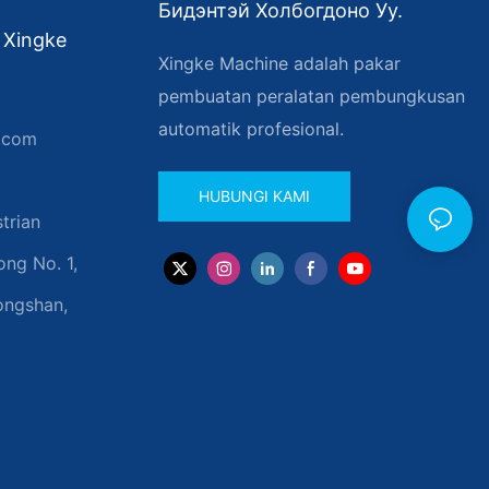
Бидэнтэй Холбогдоно Уу.
 Xingke
Xingke Machine adalah pakar
pembuatan peralatan pembungkusan
automatik profesional.
.com
HUBUNGI KAMI
trian
ng No. 1,
ongshan,