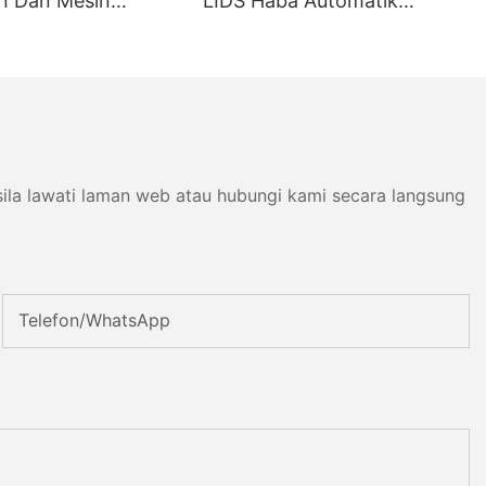
n Dan Mesin
LIDS Haba Automatik
kus
Mengecam Line Packaging
ila lawati laman web atau hubungi kami secara langsung
Telefon/WhatsApp