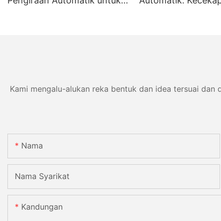
Pengiraan Automatik untuk
Automatik: Keceka
Kit Pemasangan Perabot
Ketepatan dan
Kebolehpercayaan
Kami mengalu-alukan reka bentuk dan idea tersuai dan 
Nama
Nama Syarikat
Kandungan