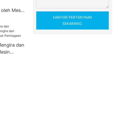
oleh Mesin
HANTAR PERTANYAAN
SEKARANG.
engira dan
esin
Membungkus
rniagaan