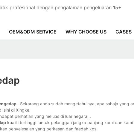
tik profesional dengan pengalaman pengeluaran 15+
OEM&ODM SERVICE
WHY CHOOSE US
CASES
edap
engedap
. Sekarang anda sudah mengetahuinya, apa sahaja yang an
 sini di Xingke.
dapat perhatian yang meluas di luar negara. .
dap
kualiti tertinggi .untuk pelanggan jangka panjang kami dan kami
kan penyelesaian yang berkesan dan faedah kos.