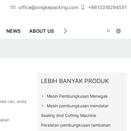
office@xingkepacking.com
+8613318294551
NEWS
ABOUT US
HUBUNGI KAMI
MESIN P
LEBIH BANYAK PRODUK
Mesin Pembungkusan Menegak
da cari, anda
Mesin pembungkusan mendatar
Sealing And Cutting Machine
 akan
Peralatan pembungkusan tambahan