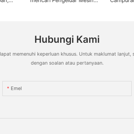
pan,
mencari Pengeluar Mesin
Campura
Pembungkusan Caster
Pembung
Hubungi Kami
dapat memenuhi keperluan khusus. Untuk maklumat lanjut, s
dengan soalan atau pertanyaan.
Emel