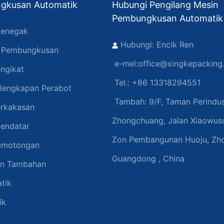
gkusan Automatik
Hubungi Pengilang Mesin
Pembungkusan Automatik
enegak
Hubungi: Encik Ren
n Pembungkusan
e-mel:
office@xingkepacking
ngikat
Tel.: +86 13318294551
lengkapan Perabot
Tambah:
9/F, Taman Perindus
rkakasan
Zhongchuang, Jalan Xiaowuso
endatar
Zon Pembangunan Huoju, Zh
emotongan
Guangdong , China
an Tambahan
tik
ik