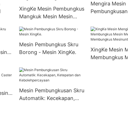
n
Mengira Mesin
XingKe Mesin Pembungkus
l
Pembungkusan 
Mangkuk Mesin Mesin
XingKe.
Pembungkus
Mangkukuntuk Perniagaan
Mesin Pembungkus Skru
XingKe Mesin M
sin
Borong - Mesin XingKe.
Membungkus M
Mengira dan 
Mesinuntuk Pe
Mesin Pembungkusan Skru
esin
Automatik: Kecekapan,
r
Ketepatan dan
Kebolehpercayaan