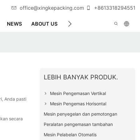
office@xingkepacking.com
+8613318294551
NEWS
ABOUT US
HUBUNGI KAMI
MESIN PE
LEBIH BANYAK PRODUK.
Mesin Pengemasan Vertikal
, Anda pasti
Mesin Pengemas Horisontal
Mesin penyegelan dan pemotongan
akan secara
Peralatan pengemasan tambahan
Mesin Pelabelan Otomatis