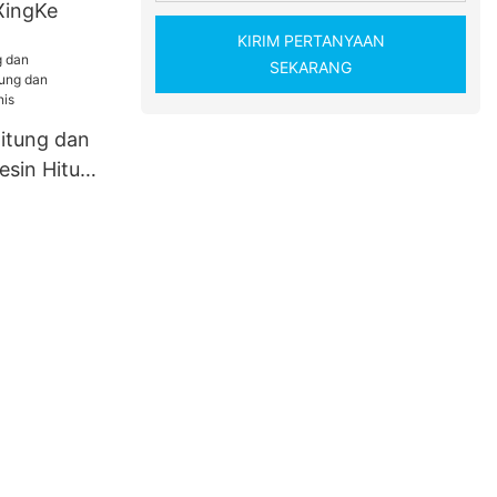
XingKe
KIRIM PERTANYAAN
SEKARANG
itung dan
sin Hitung
n untuk