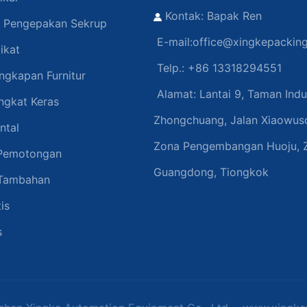
Kontak: Bapak Ren
n Pengepakan Sekrup
E-mail:
office@xingkepackin
ikat
Telp.: +86 13318294551
ngkapan Furnitur
Alamat:
Lantai 9, Taman Indu
ngkat Keras
Zhongchuang, Jalan Xiaowuso
ntal
Zona Pengembangan Huoju, 
 Pemotongan
Guangdong, Tiongkok
 Tambahan
is
s