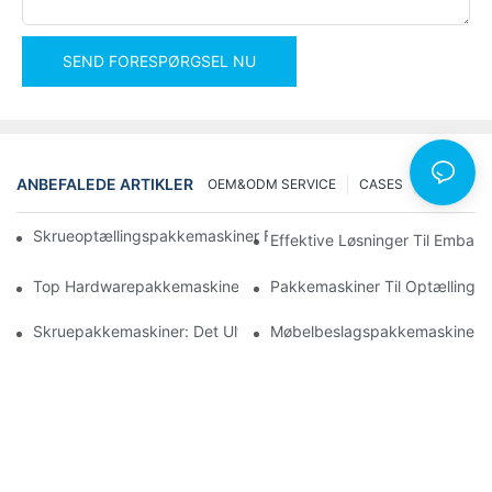
SEND FORESPØRGSEL NU
ANBEFALEDE ARTIKLER
OEM&ODM SERVICE
CASES
NEWS
Skrueoptællingspakkemaskiner For Pålidelige Og Hurtige Result
Effektive Løsninger Til Emball
Top Hardwarepakkemaskiner Til Ensartet Kvalitetskontrol
Pakkemaskiner Til Optælling A
Skruepakkemaskiner: Det Ultimative Værktøj Til Effektiv Paknin
Møbelbeslagspakkemaskiner: 