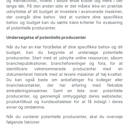
og ineffektivitet, hvilket i sidste ende koster dig mere i det
lange løb. På den anden side er det måske ikke en praktisk
udnyttelse af dit budget at investere i avancerede maskiner,
der overgår dine behov. Ved at vurdere dine specifikke
behov og budget kan du sætte klare kriterier for evaluering
af potentielle producenter.
Undersøgelse af potentielle producenter
Når du har en klar forståelse af dine specifikke behov og dit
budget, kan du begynde at undersøge potentielle
producenter. Start med at udnytte online ressourcer, såsom
branchepublikationer, brancheforeninger og fora, for at
identificere velrenommerede producenter med en
dokumenteret historik med at levere maskiner af høj kvalitet.
Du kan også bede om anbefalinger fra kolleger eller
branchekontakter, der har erfaring med fleksible
emballeringsmaskiner. Saml en liste over potentielle
producenter, og gennemgå omhyggeligt deres websteder,
produkttilbud og kundeudtalelser for at få indsigt i deres
evner og omdømme.
Når du vurderer potentielle producenter, skal du overveje
følgende faktorer: