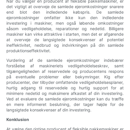
Når du vælger en producent af fleksible pakkemaskiner, er
det vigtigt at overveje de samlede ejeromkostninger snarere
end blot den indledende købspris. De samlede
ejeromkostninger omfatter ikke kun den indledende
investering i maskiner, men også løbende omkostninger
såsom vedligeholdelse, reparationer og nedetid. Billigere
maskiner kan virke attraktive i starten, men det er afgørende
at overveje de langsigtede konsekvenser af potentiel
ineffektivitet, nedbrud og indvirkningen på din samlede
produktionseffektivitet.
Vurdering af de samlede ejeromkostninger indebærer
forståelse af maskineriets vedligeholdelseskrav, samt
tilgængeligheden af ​​reservedele og producentens respons
på eventuelle problemer eller bekymringer. Kig efter
producenter, der tilbyder omfattende vedligeholdelsesplaner,
hurtig adgang til reservedele og hurtig support for at
minimere nedetid og maksimere afkastet af din investering.
Ved at evaluere de samlede ejeromkostninger kan du træffe
en mere informeret beslutning, der tager højde for de
langsigtede konsekvenser af din investering.
Konklusion
At vælge den rigtige producent af fleksible pakkemaskiner er