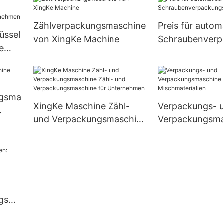
Verpackungslin
Zählverpackungsmaschine
Preis für autom
üssel
von XingKe Machine
Schraubenver
e
schine
 für
ngsma
XingKe Maschine Zähl-
Verpackungs- 
und Verpackungsmaschine
Verpackungsma
Zähl- und
zum Zählen vo
Verpackungsmaschine für
Mischmateriali
Unternehmen
ngsma