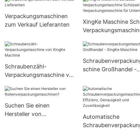
Verpackungsmaschinen
XingKe Maschine Sch
zum Verkauf Lieferanten
Verpackungsmaschin
Schüssel
Verpackungsmaschine
Unternehmen
Schraubenverpacku
Schraubenzähl-
schine Großhandel -
Verpackungsmaschine von
XingKe Maschine
XingKe Machine
Suchen Sie einen
Hersteller von
Automatische
Rollenverpackungsmaschi
Schraubenverpacku
nen?
schinen: Effizienz,