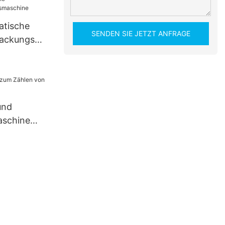
ie
atische
SENDEN SIE JETZT ANFRAGE
packungsma
und
schine
n
en