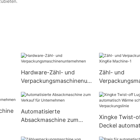
zubieten.
Hardware-Zähl- und
Zähl- und
Verpackungsmaschinenun
Verpackungsma
ternehmen
XingKe Machin
chine
Automatisierte
Xingke Twist-o
Absackmaschine zum
Deckel automat
Verkauf für Unternehmen
Wärme schrum