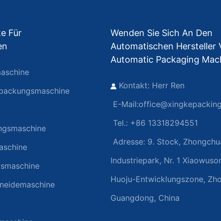
e Für
Wenden Sie Sich An Den
en
Automatischen Hersteller
Automatic Packaging Mac
aschine
Kontakt: Herr Ren
rpackungsmaschine
E-Mail:
office@xingkepackin
Tel.: +86 13318294551
ngsmaschine
Adresse:
9. Stock, Zhongchu
aschine
Industriepark, Nr. 1 Xiaowuso
gsmaschine
Huoju-Entwicklungszone, Zh
hneidemaschine
Guangdong, China