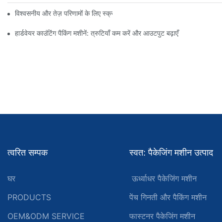
विश्वसनीय और तेज़ परिणामों के लिए स्क्रू काउंटिंग पैकिंग मशीनें
हार्डवेयर काउंटिंग पैकिंग मशीनें: त्रुटियाँ कम करें और आउटपुट बढ़ाएँ
त्वरित सम्पक
स्वत: पैकेजिंग मशीन उत्पाद
घर
ऊर्ध्वाधर पैकेजिंग मशीन
PRODUCTS
पेंच गिनती और पैकिंग मशीन
OEM&ODM SERVICE
फास्टनर पैकेजिंग मशीन