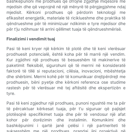
bashkëpunoni me prodhues që ofrojnë zgjidhje miqësore me
mjedisin dhe që veprojnë në një mënyrë të përgjegjshme ndaj
mjedisit. Kërkoni prodhues që përdorin teknologji me
efikasitet energjetik, materiale të riciklueshme dhe praktika të
qëndrueshme për të minimizuar ndikimin e tyre mjedisor dhe
për t'ju ndihmuar të arrini qëllimet tuaja të qëndrueshmërisë.
Finalizimi i vendimit tuaj
Pasi të keni kryer një kërkim të plotë dhe të keni vlerësuar
prodhuesit potencialë, është koha për të marrë një vendim.
Kur zgjidhni një prodhues të besueshëm të makinerive të
paketimit fleksibël, sigurohuni që të merrni në konsideratë
faktorë të tillë si reputacioni, cilësia, inovacioni, mbështetja
dhe shërbimi. Merrni kohë për të komunikuar drejtpërdrejt me
prodhuesin, bëni pyetje dhe kërkoni referenca ose studime
rastesh për të vlerësuar më tej aftësitë dhe ekspertizën e
tyre.
Pasi të keni zgjedhur një prodhues, punoni ngushtë me ta për
të përcaktuar kërkesat tuaja, për t'u siguruar që pajisjet
plotësojnë specifikimet tuaja dhe për të vendosur një afat
kohor për dorëzimin dhe instalimin. Komunikimi dhe
bashkëpunimi i qartë janë çelësi i një partneriteti të
suksesshëm me një prodhues, prandaj jini proaktivë në