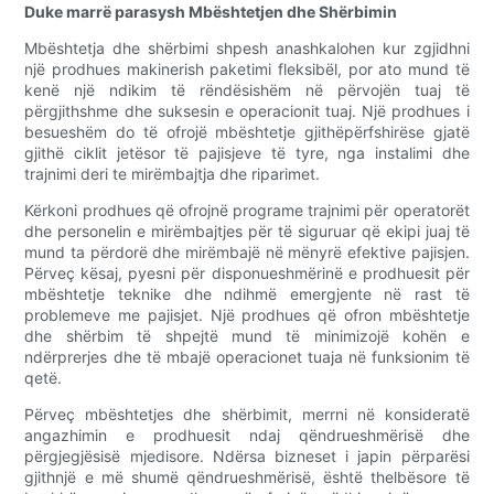
Duke marrë parasysh Mbështetjen dhe Shërbimin
Mbështetja dhe shërbimi shpesh anashkalohen kur zgjidhni
një prodhues makinerish paketimi fleksibël, por ato mund të
kenë një ndikim të rëndësishëm në përvojën tuaj të
përgjithshme dhe suksesin e operacionit tuaj. Një prodhues i
besueshëm do të ofrojë mbështetje gjithëpërfshirëse gjatë
gjithë ciklit jetësor të pajisjeve të tyre, nga instalimi dhe
trajnimi deri te mirëmbajtja dhe riparimet.
Kërkoni prodhues që ofrojnë programe trajnimi për operatorët
dhe personelin e mirëmbajtjes për të siguruar që ekipi juaj të
mund ta përdorë dhe mirëmbajë në mënyrë efektive pajisjen.
Përveç kësaj, pyesni për disponueshmërinë e prodhuesit për
mbështetje teknike dhe ndihmë emergjente në rast të
problemeve me pajisjet. Një prodhues që ofron mbështetje
dhe shërbim të shpejtë mund të minimizojë kohën e
ndërprerjes dhe të mbajë operacionet tuaja në funksionim të
qetë.
Përveç mbështetjes dhe shërbimit, merrni në konsideratë
angazhimin e prodhuesit ndaj qëndrueshmërisë dhe
përgjegjësisë mjedisore. Ndërsa bizneset i japin përparësi
gjithnjë e më shumë qëndrueshmërisë, është thelbësore të