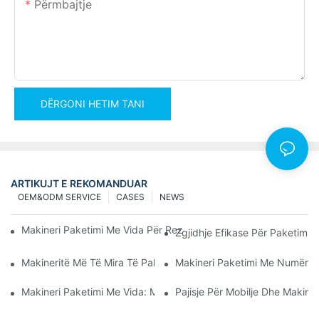
Përmbajtje
DËRGONI HETIM TANI
ARTIKUJT E REKOMANDUAR
OEM&ODM SERVICE
CASES
NEWS
Makineri Paketimi Me Vida Për Rezultate Të Besueshme Dhe Të
Zgjidhje Efikase Për Paketimin
Makineritë Më Të Mira Të Paketimit Të Pajisjeve Për Kontroll Të
Makineri Paketimi Me Numërues
Makineri Paketimi Me Vida: Mjeti Përfundimtar Për Paketim Efik
Pajisje Për Mobilje Dhe Makina 