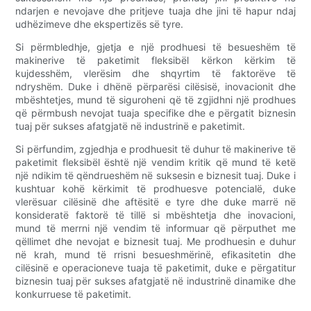
ndarjen e nevojave dhe pritjeve tuaja dhe jini të hapur ndaj
udhëzimeve dhe ekspertizës së tyre.
Si përmbledhje, gjetja e një prodhuesi të besueshëm të
makinerive të paketimit fleksibël kërkon kërkim të
kujdesshëm, vlerësim dhe shqyrtim të faktorëve të
ndryshëm. Duke i dhënë përparësi cilësisë, inovacionit dhe
mbështetjes, mund të siguroheni që të zgjidhni një prodhues
që përmbush nevojat tuaja specifike dhe e përgatit biznesin
tuaj për sukses afatgjatë në industrinë e paketimit.
Si përfundim, zgjedhja e prodhuesit të duhur të makinerive të
paketimit fleksibël është një vendim kritik që mund të ketë
një ndikim të qëndrueshëm në suksesin e biznesit tuaj. Duke i
kushtuar kohë kërkimit të prodhuesve potencialë, duke
vlerësuar cilësinë dhe aftësitë e tyre dhe duke marrë në
konsideratë faktorë të tillë si mbështetja dhe inovacioni,
mund të merrni një vendim të informuar që përputhet me
qëllimet dhe nevojat e biznesit tuaj. Me prodhuesin e duhur
në krah, mund të rrisni besueshmërinë, efikasitetin dhe
cilësinë e operacioneve tuaja të paketimit, duke e përgatitur
biznesin tuaj për sukses afatgjatë në industrinë dinamike dhe
konkurruese të paketimit.