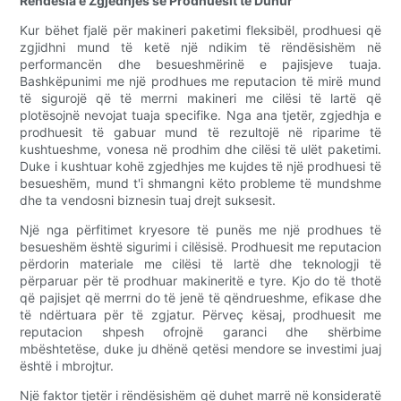
Rëndësia e Zgjedhjes së Prodhuesit të Duhur
Kur bëhet fjalë për makineri paketimi fleksibël, prodhuesi që
zgjidhni mund të ketë një ndikim të rëndësishëm në
performancën dhe besueshmërinë e pajisjeve tuaja.
Bashkëpunimi me një prodhues me reputacion të mirë mund
të sigurojë që të merrni makineri me cilësi të lartë që
plotësojnë nevojat tuaja specifike. Nga ana tjetër, zgjedhja e
prodhuesit të gabuar mund të rezultojë në riparime të
kushtueshme, vonesa në prodhim dhe cilësi të ulët paketimi.
Duke i kushtuar kohë zgjedhjes me kujdes të një prodhuesi të
besueshëm, mund t'i shmangni këto probleme të mundshme
dhe ta vendosni biznesin tuaj drejt suksesit.
Një nga përfitimet kryesore të punës me një prodhues të
besueshëm është sigurimi i cilësisë. Prodhuesit me reputacion
përdorin materiale me cilësi të lartë dhe teknologji të
përparuar për të prodhuar makineritë e tyre. Kjo do të thotë
që pajisjet që merrni do të jenë të qëndrueshme, efikase dhe
të ndërtuara për të zgjatur. Përveç kësaj, prodhuesit me
reputacion shpesh ofrojnë garanci dhe shërbime
mbështetëse, duke ju dhënë qetësi mendore se investimi juaj
është i mbrojtur.
Një faktor tjetër i rëndësishëm që duhet marrë në konsideratë