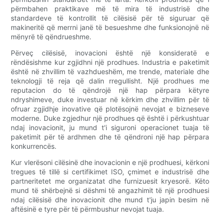
përmbahen praktikave më të mira të industrisë dhe
standardeve të kontrollit të cilësisë për të siguruar që
makineritë që merrni janë të besueshme dhe funksionojnë në
mënyrë të qëndrueshme.
Përveç cilësisë, inovacioni është një konsideratë e
rëndësishme kur zgjidhni një prodhues. Industria e paketimit
është në zhvillim të vazhdueshëm, me trende, materiale dhe
teknologji të reja që dalin rregullisht. Një prodhues me
reputacion do të qëndrojë një hap përpara këtyre
ndryshimeve, duke investuar në kërkim dhe zhvillim për të
ofruar zgjidhje inovative që plotësojnë nevojat e bizneseve
moderne. Duke zgjedhur një prodhues që është i përkushtuar
ndaj inovacionit, ju mund t'i siguroni operacionet tuaja të
paketimit për të ardhmen dhe të qëndroni një hap përpara
konkurrencës.
Kur vlerësoni cilësinë dhe inovacionin e një prodhuesi, kërkoni
tregues të tillë si certifikimet ISO, çmimet e industrisë dhe
partneritetet me organizatat dhe furnizuesit kryesorë. Këto
mund të shërbejnë si dëshmi të angazhimit të një prodhuesi
ndaj cilësisë dhe inovacionit dhe mund t'ju japin besim në
aftësinë e tyre për të përmbushur nevojat tuaja.