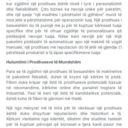
kur zgjidhni një prodhues është niveli i tyre i personalizimit
dhe fleksibilitetit. Çdo biznes ka nevoja unike për paketim,
dhe një qasje "një madhësi i përshtatet të gjithëve" mund të
mos jetë e përshtatshme për operacionin tuaj. Një prodhues i
besueshëm do të punojë me ju për të kuptuar kërkesat tuaja
specifike dhe për të ofruar zgjidhje të personalizuara që
plotësojnë nevojat tuaja. Nëse keni nevojë për një linjë
paketimi plotësisht të automatizuar apo një makinë të vogël
manuale, një prodhues me reputacion do të jetë në gjendje t'i
përshtasë produktet e tij sipas specifikimeve tuaja.
Hulumtimi i Prodhuesve të Mundshëm
Para se të zgjidhni një prodhues të besueshëm të makinerive
të paketimit fleksibël, duhet të kryeni një kërkim të plotë.
Filloni duke krijuar një listë të prodhuesve potencialë bazuar
në rekomandime, kërkime online dhe panairet tregtare të
industrisë. Pasi të keni një listë të kandidatëve potencialë,
është koha të filloni të gërmoni më thellë.
Një nga mënyrat më të mira për të vlerësuar një prodhues
është duke shqyrtuar reputacionin dhe historikun e tij.
Kërkoni vlerësime nga klientët, dëshmi dhe studime rastesh
për të kuptuar përvojat që bizneset e tjera kanë pasur me