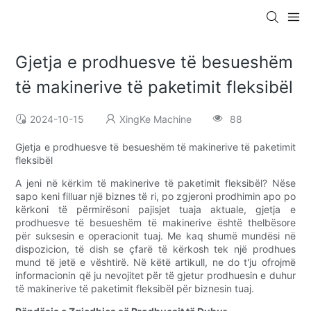
Gjetja e prodhuesve të besueshëm
të makinerive të paketimit fleksibël
2024-10-15
XingKe Machine
88
Gjetja e prodhuesve të besueshëm të makinerive të paketimit
fleksibël
A jeni në kërkim të makinerive të paketimit fleksibël? Nëse
sapo keni filluar një biznes të ri, po zgjeroni prodhimin apo po
kërkoni të përmirësoni pajisjet tuaja aktuale, gjetja e
prodhuesve të besueshëm të makinerive është thelbësore
për suksesin e operacionit tuaj. Me kaq shumë mundësi në
dispozicion, të dish se çfarë të kërkosh tek një prodhues
mund të jetë e vështirë. Në këtë artikull, ne do t'ju ofrojmë
informacionin që ju nevojitet për të gjetur prodhuesin e duhur
të makinerive të paketimit fleksibël për biznesin tuaj.