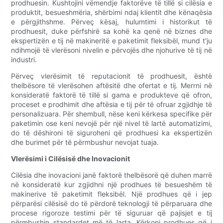
prodhuesin. Kushtojini vëmendje faktorëve të tillë si cilësia e
produktit, besueshmëria, shërbimi ndaj klientit dhe kënaqësia
e përgjithshme. Përveç kësaj, hulumtimi i historikut të
prodhuesit, duke përfshirë sa kohë ka qenë në biznes dhe
ekspertizën e tij në makineritë e paketimit fleksibël, mund t'ju
ndihmojë të vlerësoni nivelin e përvojës dhe njohurive të tij në
industri.
Përveç vlerësimit të reputacionit të prodhuesit, është
thelbësore të vlerësohen aftësitë dhe ofertat e tij. Merrni në
konsideratë faktorë të tillë si gama e produkteve që ofron,
proceset e prodhimit dhe aftësia e tij për të ofruar zgjidhje të
personalizuara. Për shembull, nëse keni kërkesa specifike për
paketimin ose keni nevojë për një nivel të lartë automatizimi,
do të dëshironi të siguroheni që prodhuesi ka ekspertizën
dhe burimet për të përmbushur nevojat tuaja.
Vlerësimi i Cilësisë dhe Inovacionit
Cilësia dhe inovacioni janë faktorë thelbësorë që duhen marrë
në konsideratë kur zgjidhni një prodhues të besueshëm të
makinerive të paketimit fleksibël. Një prodhues që i jep
përparësi cilësisë do të përdorë teknologji të përparuara dhe
procese rigoroze testimi për të siguruar që pajisjet e tij
përmbushin standardet më të larta. Kërkoni prodhues që i