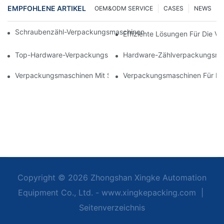
EMPFOHLENE ARTIKEL
OEM&ODM SERVICE
CASES
NEWS
Schraubenzähl-Verpackungsmaschinen Für Zuverlässige Und Sc
Effiziente Lösungen Für Die 
Top-Hardware-Verpackungsmaschinen Für Eine Konsistente Qual
Hardware-Zählverpackungsmasc
Verpackungsmaschinen Mit Schraubenzählfunktion: Das Ultimat
Verpackungsmaschinen Für Möb
Copyright © 2026 Zhongshan Xingke Automation
Equipment Co., Ltd. - www.xingkepacking.com
|
Seitenverzeichnis