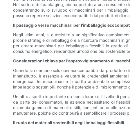
Nel settore del packaging, ciò ha portato a una crescente doma
concentrando sullo sviluppo di macchinari per l'imballaggio
possono reperire soluzioni ecocompatibili dai produttori di macch
Il passaggio verso macchinari per l'imballaggio ecocompati
Negli ultimi anni, si è assistito a un significativo cambiam
proprie strategie di imballaggio e a ricercare macchinari in g
per creare macchinari per imballaggio flessibili in grado di
consumo energetico, rendendole un'opzione più sostenibile per
Considerazioni chiave per l'approvvigionamento di macchi
Quando si ricercano soluzioni ecocompatibili da produttori di
Innanzitutto, è essenziale valutare le credenziali ambientali 
energetica dei macchinari e l'impatto ambientale complessi
imballaggio sostenibili, nonché il potenziale di miglioramento 
Un altro aspetto importante da considerare è il livello di pers
da parte dei consumatori, le aziende necessitano di flessibili
un'ampia gamma di materiali e stili, consentiranno alle azien
manutenere, poiché ciò contribuirà a semplificare i processi pr
Il ruolo dei materiali sostenibili negli imballaggi flessibili