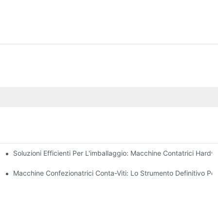
Soluzioni Efficienti Per L'imballaggio: Macchine Contatrici Hardw
Affidabili E Rapidi
ne Degli Errori E Aumento Della Produttività
Macchine Confezionatrici Conta-Viti: Lo Strumento Definitivo Per