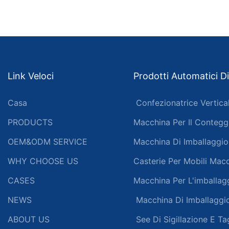
Link Veloci
Prodotti Automatici Di
Casa
Confezionatrice Vertica
PRODUCTS
Macchina Per Il Conteggi
OEM&ODM SERVICE
Macchina Di Imballaggio
WHY CHOOSE US
Casterie Per Mobili Mac
CASES
Macchina Per L'imballa
NEWS
Macchina Di Imballaggio
ABOUT US
See Di Sigillazione E Ta