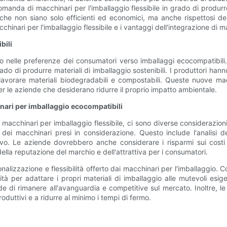
nda di macchinari per l'imballaggio flessibile in grado di produrre m
 che non siano solo efficienti ed economici, ma anche rispettosi de
inari per l'imballaggio flessibile e i vantaggi dell'integrazione di mater
bili
ento nelle preferenze dei consumatori verso imballaggi ecocompatibi
rado di produrre materiali di imballaggio sostenibili. I produttori h
 lavorare materiali biodegradabili e compostabili. Queste nuove ma
 le aziende che desiderano ridurre il proprio impatto ambientale.
nari per imballaggio ecocompatibili
 macchinari per imballaggio flessibile, ci sono diverse considerazi
dei macchinari presi in considerazione. Questo include l'analisi dei
vo. Le aziende dovrebbero anche considerare i risparmi sui costi a
della reputazione del marchio e dell'attrattiva per i consumatori.
onalizzazione e flessibilità offerto dai macchinari per l'imballaggio. 
tà per adattare i propri materiali di imballaggio alle mutevoli esige
de di rimanere all'avanguardia e competitive sul mercato. Inoltre, l
oduttivi e a ridurre al minimo i tempi di fermo.