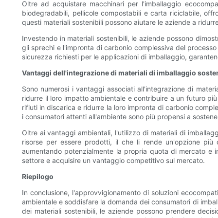
Oltre ad acquistare macchinari per l'imballaggio ecocompatib
biodegradabili, pellicole compostabili e carta riciclabile, off
questi materiali sostenibili possono aiutare le aziende a ridurr
Investendo in materiali sostenibili, le aziende possono dimostra
gli sprechi e l'impronta di carbonio complessiva del processo 
sicurezza richiesti per le applicazioni di imballaggio, garantend
Vantaggi dell'integrazione di materiali di imballaggio sosten
Sono numerosi i vantaggi associati all'integrazione di material
ridurre il loro impatto ambientale e contribuire a un futuro più
rifiuti in discarica e ridurre la loro impronta di carbonio co
i consumatori attenti all'ambiente sono più propensi a sostener
Oltre ai vantaggi ambientali, l'utilizzo di materiali di imball
risorse per essere prodotti, il che li rende un'opzione più
aumentando potenzialmente la propria quota di mercato e inc
settore e acquisire un vantaggio competitivo sul mercato.
Riepilogo
In conclusione, l'approvvigionamento di soluzioni ecocompatib
ambientale e soddisfare la domanda dei consumatori di imballagg
dei materiali sostenibili, le aziende possono prendere decisi