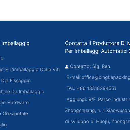
 Imballaggio
Contatta Il Produttore Di
Per Imballaggi Automatici
le
Contatto: Sig. Ren
o E L'imballaggio Delle Viti
E-mail:
office@xingkepackin
 Del Fissaggio
Tel.: +86 13318294551
chine Da Imballaggio
Aggiungi:
9/F, Parco industri
ggio Hardware
Zhongchuang, n. 1 Xiaowuso
 Orizzontale
di sviluppo di Huoju, Zhongsh
glio