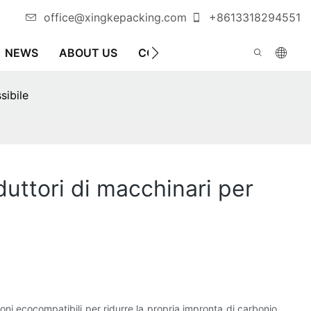
office@xingkepacking.com
+8613318294551
NEWS
ABOUT US
CONTATTARCI
MACCHINA C
sibile
uttori di macchinari per
oni ecocompatibili per ridurre la propria impronta di carbonio.