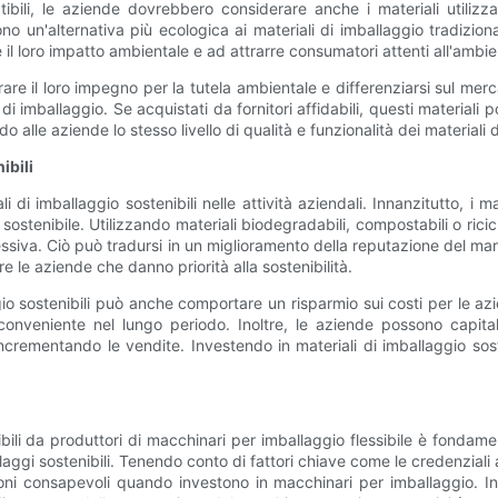
ili, le aziende dovrebbero considerare anche i materiali utilizzati
rono un'alternativa più ecologica ai materiali di imballaggio tradizio
e il loro impatto ambientale e ad attrarre consumatori attenti all'ambie
re il loro impegno per la tutela ambientale e differenziarsi sul mercat
di imballaggio. Se acquistati da fornitori affidabili, questi materiali
o alle aziende lo stesso livello di qualità e funzionalità dei materiali d
ibili
i di imballaggio sostenibili nelle attività aziendali. Innanzitutto, i m
 sostenibile. Utilizzando materiali biodegradabili, compostabili o ricicl
mplessiva. Ciò può tradursi in un miglioramento della reputazione del m
e le aziende che danno priorità alla sostenibilità.
aggio sostenibili può anche comportare un risparmio sui costi per le a
 conveniente nel lungo periodo. Inoltre, le aziende possono capit
rementando le vendite. Investendo in materiali di imballaggio soste
ili da produttori di macchinari per imballaggio flessibile è fondame
i sostenibili. Tenendo conto di fattori chiave come le credenziali amb
oni consapevoli quando investono in macchinari per imballaggio. Inolt