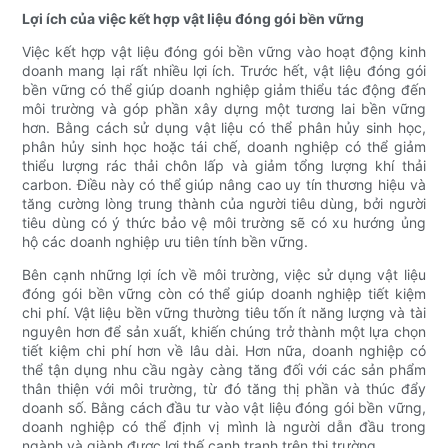
Lợi ích của việc kết hợp vật liệu đóng gói bền vững
Việc kết hợp vật liệu đóng gói bền vững vào hoạt động kinh
doanh mang lại rất nhiều lợi ích. Trước hết, vật liệu đóng gói
bền vững có thể giúp doanh nghiệp giảm thiểu tác động đến
môi trường và góp phần xây dựng một tương lai bền vững
hơn. Bằng cách sử dụng vật liệu có thể phân hủy sinh học,
phân hủy sinh học hoặc tái chế, doanh nghiệp có thể giảm
thiểu lượng rác thải chôn lấp và giảm tổng lượng khí thải
carbon. Điều này có thể giúp nâng cao uy tín thương hiệu và
tăng cường lòng trung thành của người tiêu dùng, bởi người
tiêu dùng có ý thức bảo vệ môi trường sẽ có xu hướng ủng
hộ các doanh nghiệp ưu tiên tính bền vững.
Bên cạnh những lợi ích về môi trường, việc sử dụng vật liệu
đóng gói bền vững còn có thể giúp doanh nghiệp tiết kiệm
chi phí. Vật liệu bền vững thường tiêu tốn ít năng lượng và tài
nguyên hơn để sản xuất, khiến chúng trở thành một lựa chọn
tiết kiệm chi phí hơn về lâu dài. Hơn nữa, doanh nghiệp có
thể tận dụng nhu cầu ngày càng tăng đối với các sản phẩm
thân thiện với môi trường, từ đó tăng thị phần và thúc đẩy
doanh số. Bằng cách đầu tư vào vật liệu đóng gói bền vững,
doanh nghiệp có thể định vị mình là người dẫn đầu trong
ngành và giành được lợi thế cạnh tranh trên thị trường.