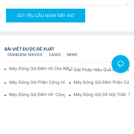
GỬI YÊU CẦU NGAY BÂY GIỜ
BÀI VIẾT ĐƯỢC ĐỀ XUẤT
OEM&ODM SERVICE
CASES
NEWS
Máy Đóng Gói Đếm Vít Cho Kết Quả Nhanh Chóng Và Đáng Tin 
Giải Pháp Hiệu Quả Cho Bao 
Máy Đóng Gói Phần Cứng Hàng Đầu Để Kiểm Soát Chất Lượng
Máy Đóng Gói Đếm Phần Cứng:
Máy Đóng Gói Đếm Vít: Công Cụ Tối Ưu Cho Việc Đóng Gói Hiệ
Máy Đóng Gói Đồ Nội Thất: Tă