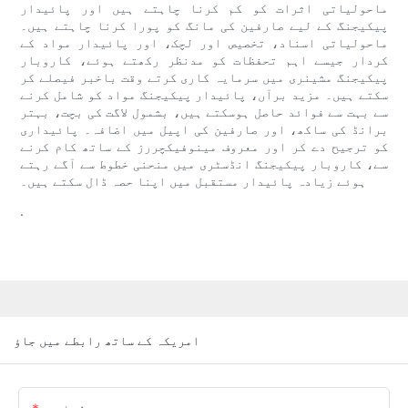
ماحولیاتی اثرات کو کم کرنا چاہتے ہیں اور پائیدار
پیکیجنگ کے لیے صارفین کی مانگ کو پورا کرنا چاہتے ہیں۔
ماحولیاتی اسناد، تخصیص اور لچک، اور پائیدار مواد کے
کردار جیسے اہم تحفظات کو مدنظر رکھتے ہوئے، کاروبار
پیکیجنگ مشینری میں سرمایہ کاری کرتے وقت باخبر فیصلے کر
سکتے ہیں۔ مزید برآں، پائیدار پیکیجنگ مواد کو شامل کرنے
سے بہت سے فوائد حاصل ہوسکتے ہیں، بشمول لاگت کی بچت، بہتر
برانڈ کی ساکھ، اور صارفین کی اپیل میں اضافہ۔ پائیداری
کو ترجیح دے کر اور معروف مینوفیکچررز کے ساتھ کام کرنے
سے، کاروبار پیکیجنگ انڈسٹری میں منحنی خطوط سے آگے رہتے
ہوئے زیادہ پائیدار مستقبل میں اپنا حصہ ڈال سکتے ہیں۔
.
امریکہ کے ساتھ رابطے میں جاؤ