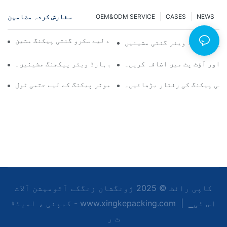
سفارش کردہ مضامین
OEM&ODM SERVICE
CASES
NEWS
قابل اعتماد اور تیز نتائج کے لیے سکرو گنتی پیکنگ مشین
ثر حل: ہارڈ ویئر گنتی مشینیں
ں اور آؤٹ پٹ میں اضافہ کریں۔
مسلسل کوالٹی کنٹرول کے لیے ٹاپ ہارڈ ویئر پیکجنگ مشینیں۔
پنی پیکنگ کی رفتار بڑھائیں۔
سکرو گنتی پیکنگ مشینیں: موثر پیکنگ کے لیے حتمی ٹول
کاپی رائٹ © 2025 ژونگشان زنگکے آٹومیشن آلات
▁اس ٹی
|
کمپنی ، لمیٹڈ - www.xingkepacking.com
ٹ ر