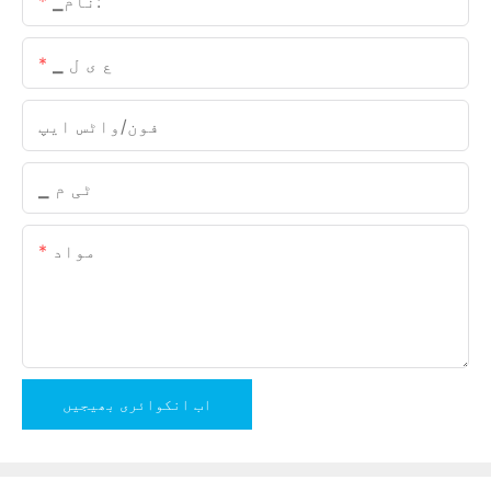
▁نام:
▁ ع ی ل
فون/واٹس ایپ
▁ ٹی م
مواد
اب انکوائری بھیجیں