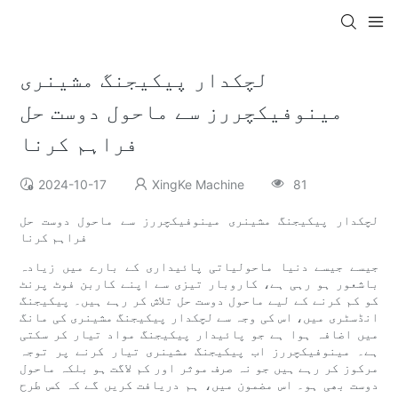
لچکدار پیکیجنگ مشینری
مینوفیکچررز سے ماحول دوست حل
فراہم کرنا
2024-10-17
XingKe Machine
81
لچکدار پیکیجنگ مشینری مینوفیکچررز سے ماحول دوست حل
فراہم کرنا
جیسے جیسے دنیا ماحولیاتی پائیداری کے بارے میں زیادہ
باشعور ہو رہی ہے، کاروبار تیزی سے اپنے کاربن فوٹ پرنٹ
کو کم کرنے کے لیے ماحول دوست حل تلاش کر رہے ہیں۔ پیکیجنگ
انڈسٹری میں، اس کی وجہ سے لچکدار پیکیجنگ مشینری کی مانگ
میں اضافہ ہوا ہے جو پائیدار پیکیجنگ مواد تیار کر سکتی
ہے۔ مینوفیکچررز اب پیکیجنگ مشینری تیار کرنے پر توجہ
مرکوز کر رہے ہیں جو نہ صرف موثر اور کم لاگت ہو بلکہ ماحول
دوست بھی ہو۔ اس مضمون میں، ہم دریافت کریں گے کہ کس طرح