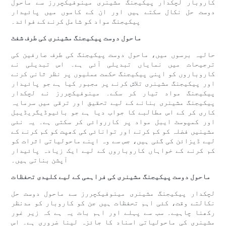
کاروبار لچکدار پیکیجنگ مشینری مینوفیکچررز سے ماحول
دوست حل نکال سکتے ہیں اور ان کے کاموں میں پائیدار
پیکیجنگ مواد کو شامل کرنے کے فوائد۔
ماحول دوست پیکیجنگ مشینری کی طرف شفٹ
حالیہ برسوں میں، ماحول دوست پیکیجنگ کی طرف صارفین کی
ترجیحات میں نمایاں تبدیلی آئی ہے۔ اس تبدیلی نے
کاروباروں کو اپنی پیکیجنگ حکمت عملیوں پر نظر ثانی کرنے
اور پیکیجنگ مشینری تلاش کرنے پر مجبور کیا ہے جو پائیدار
پیکیجنگ مواد تیار کر سکے۔ مینوفیکچررز نے لچکدار
پیکیجنگ مشینری بنانے کے لیے تحقیق اور ترقی میں سرمایہ
کاری کر کے اس مطالبے کا جواب دیا ہے جو بائیوڈیگریڈیبل
اور کمپوسٹ ایبل مواد پر کارروائی کر سکتی ہے۔ یہ نئی
مشینیں فضلہ کو کم کرنے اور توانائی کی کھپت کو کم کرنے کے
لیے ڈیزائن کی گئی ہیں، جس سے وہ اپنے ماحولیاتی اثرات کو
کم کرنے کے خواہاں کاروباروں کے لیے ایک زیادہ پائیدار
آپشن بناتی ہیں۔
ماحول دوست پیکیجنگ مشینری کی فراہمی کے لیے کلیدی تحفظات
لچکدار پیکیجنگ مشینری مینوفیکچررز سے ماحول دوست حل
نکالتے وقت، کئی اہم تحفظات ہیں جن کو کاروبار کو مدنظر
رکھنا چاہیے۔ سب سے پہلے اور اہم بات یہ ہے کہ زیر غور
مشینری کی ماحولیاتی اسناد کا جائزہ لینا ضروری ہے۔ اس