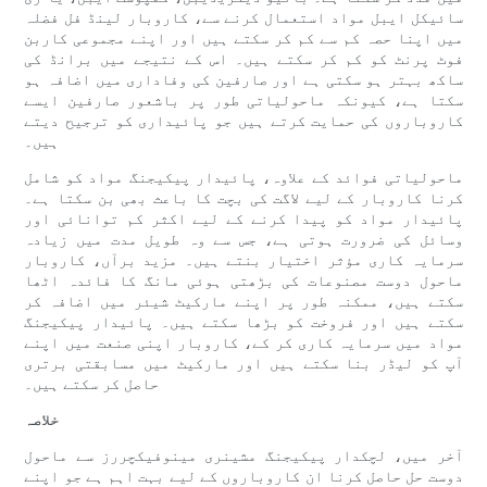
سائیکل ایبل مواد استعمال کرنے سے، کاروبار لینڈ فل فضلہ
میں اپنا حصہ کم سے کم کر سکتے ہیں اور اپنے مجموعی کاربن
فوٹ پرنٹ کو کم کر سکتے ہیں۔ اس کے نتیجے میں برانڈ کی
ساکھ بہتر ہو سکتی ہے اور صارفین کی وفاداری میں اضافہ ہو
سکتا ہے، کیونکہ ماحولیاتی طور پر باشعور صارفین ایسے
کاروباروں کی حمایت کرتے ہیں جو پائیداری کو ترجیح دیتے
ہیں۔
ماحولیاتی فوائد کے علاوہ، پائیدار پیکیجنگ مواد کو شامل
کرنا کاروبار کے لیے لاگت کی بچت کا باعث بھی بن سکتا ہے۔
پائیدار مواد کو پیدا کرنے کے لیے اکثر کم توانائی اور
وسائل کی ضرورت ہوتی ہے، جس سے وہ طویل مدت میں زیادہ
سرمایہ کاری مؤثر اختیار بنتے ہیں۔ مزید برآں، کاروبار
ماحول دوست مصنوعات کی بڑھتی ہوئی مانگ کا فائدہ اٹھا
سکتے ہیں، ممکنہ طور پر اپنے مارکیٹ شیئر میں اضافہ کر
سکتے ہیں اور فروخت کو بڑھا سکتے ہیں۔ پائیدار پیکیجنگ
مواد میں سرمایہ کاری کر کے، کاروبار اپنی صنعت میں اپنے
آپ کو لیڈر بنا سکتے ہیں اور مارکیٹ میں مسابقتی برتری
حاصل کر سکتے ہیں۔
خلاصہ
آخر میں، لچکدار پیکیجنگ مشینری مینوفیکچررز سے ماحول
دوست حل حاصل کرنا ان کاروباروں کے لیے بہت اہم ہے جو اپنے