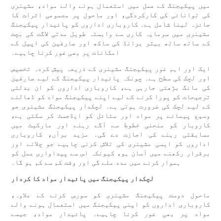
میں پیکیجنگ کے عمل میں استعمال ہونے والے مواد، مشینری
کی توانائی کی کارکردگی، اور ماحول پر مجموعی اثرات کا
جائزہ لینا شامل ہے۔ کاروباری اداروں کو پائیدار پیکیجنگ
مشینری میں سرمایہ کاری سے وابستہ طویل مدتی لاگت کی بچت
کے ساتھ ساتھ بہتر برانڈ کی ساکھ اور صارفین کی اپیل کے
امکانات پر بھی غور کرنا چاہیے۔
ایک اور اہم غور پیکیجنگ مشینری کے ذریعہ پیش کردہ تخصیص
اور لچک کی سطح ہے۔ چونکہ پائیدار پیکیجنگ کے لیے صارفین
کی مانگ بڑھتی جارہی ہے، کاروباری اداروں کو ان بدلتی
ترجیحات کو پورا کرنے کے لیے اپنے پیکیجنگ مواد کو ڈھالنے
کے لیے لچک کی ضرورت ہوتی ہے۔ لچکدار پیکیجنگ مشینری جو
وسیع پیمانے پر مواد اور سٹائل کو ایڈجسٹ کر سکتی ہے،
کاروبار کو منحنی خطوط سے آگے رہنے اور مارکیٹ میں
مسابقتی رہنے کی اجازت دے گی۔ مزید برآں، کاروباری
اداروں کو ایسی مشینری کی تلاش کرنی چاہیے جو چلانے اور
برقرار رکھنے میں آسان ہو، کیونکہ اس سے پیداواری عمل کو
ہموار کرنے میں مدد ملے گی اور وقت کم سے کم ہو گا۔
لچکدار پیکیجنگ میں پائیدار مواد کا کردار
ماحول دوست پیکیجنگ مشینری کو سورس کرنے کے علاوہ،
کاروباری اداروں کو اپنی پیکیجنگ میں استعمال ہونے والے
مواد پر بھی غور کرنا چاہیے۔ پائیدار مواد، جیسے