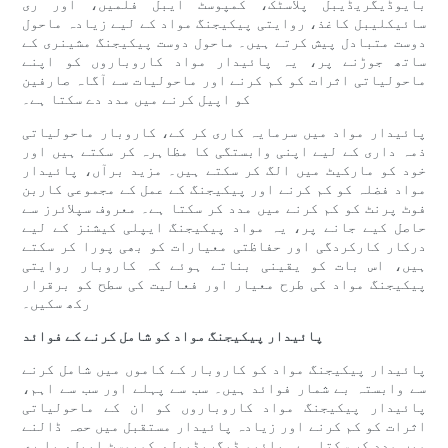
بایوڈیگریڈیبل پلاسٹک، کمپوسٹ ایبل فلمیں، اور ری
سائیکلیبل کاغذ، روایتی پیکیجنگ مواد کے لیے زیادہ ماحول
دوست متبادل پیش کرتے ہیں۔ ماحول دوست پیکیجنگ مشینری کے
ساتھ جوڑنے پر، یہ پائیدار مواد کاروباروں کو اپنے
ماحولیاتی اثرات کو کم کرنے اور ماحولیات سے آگاہ صارفین
کو اپیل کرنے میں مدد دے سکتا ہے۔
پائیدار مواد میں سرمایہ کاری کر کے، کاروبار ماحولیاتی
ذمہ داری کے لیے اپنی وابستگی کا مظاہرہ کر سکتے ہیں اور
خود کو مارکیٹ میں الگ کر سکتے ہیں۔ مزید برآں، پائیدار
مواد فضلہ کو کم کرنے اور پیکیجنگ کے عمل کے مجموعی کاربن
فوٹ پرنٹ کو کم کرنے میں مدد کر سکتا ہے۔ معروف سپلائرز سے
حاصل کیے جانے پر، یہ مواد پیکیجنگ ایپلی کیشنز کے لیے
درکار کارکردگی اور حفاظتی معیارات کو بھی پورا کر سکتے
ہیں، اس بات کو یقینی بناتے ہوئے کہ کاروبار روایتی
پیکیجنگ مواد کی طرح معیار اور فعالیت کی سطح کو برقرار
رکھ سکیں۔
پائیدار پیکیجنگ مواد کو شامل کرنے کے فوائد
پائیدار پیکیجنگ مواد کو کاروبار کے کاموں میں شامل کرنے
سے وابستہ بے شمار فوائد ہیں۔ سب سے پہلے اور سب سے اہم،
پائیدار پیکیجنگ مواد کاروباروں کو ان کے ماحولیاتی
اثرات کو کم کرنے اور زیادہ پائیدار مستقبل میں حصہ ڈالنے
میں مدد کر سکتا ہے۔ بائیو ڈیگریڈیبل، کمپوسٹ ایبل، یا ری