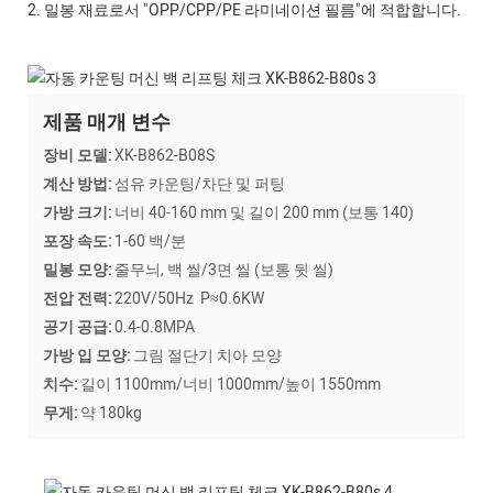
2. 밀봉 재료로서 "OPP/CPP/PE 라미네이션 필름"에 적합합니다.
제품 매개 변수
장비 모델:
XK-B862-B08S
계산 방법:
섬유 카운팅/차단 및 퍼팅
가방 크기:
너비 40-160 mm 및 길이 200 mm (보통 140)
포장 속도:
1-60 백/분
밀봉 모양:
줄무늬, 백 씰/3면 씰 (보통 뒷 씰)
전압 전력:
220V/50Hz P≈0.6KW
공기 공급:
0.4-0.8MPA
가방 입 모양:
그림 절단기 치아 모양
치수:
길이 1100mm/너비 1000mm/높이 1550mm
무게:
약 180kg