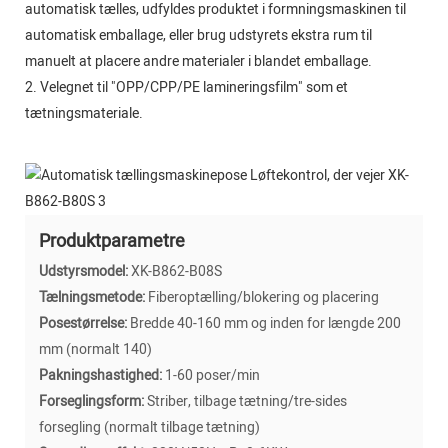
automatisk tælles, udfyldes produktet i formningsmaskinen til
automatisk emballage, eller brug udstyrets ekstra rum til
manuelt at placere andre materialer i blandet emballage.
2. Velegnet til "OPP/CPP/PE lamineringsfilm" som et
tætningsmateriale.
Produktparametre
Udstyrsmodel:
XK-B862-B08S
Tælningsmetode:
Fiberoptælling/blokering og placering
Posestørrelse:
Bredde 40-160 mm og inden for længde 200
mm (normalt 140)
Pakningshastighed:
1-60 poser/min
Forseglingsform:
Striber, tilbage tætning/tre-sides
forsegling (normalt tilbage tætning)