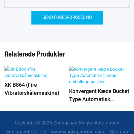
SEND FORESPØRGSEL NU
Relaterede Produkter
XK-B864 (fire
Konvergent Kæde Bucket
Vibratorskålemaskine)
Type Automatisk
Tilbehør
Emballagemaskine
Copyright © 2026 Zhongshan Xingke Automation
Equipment Co., Ltd. - www.xingkepacking.com
|
Sitemap