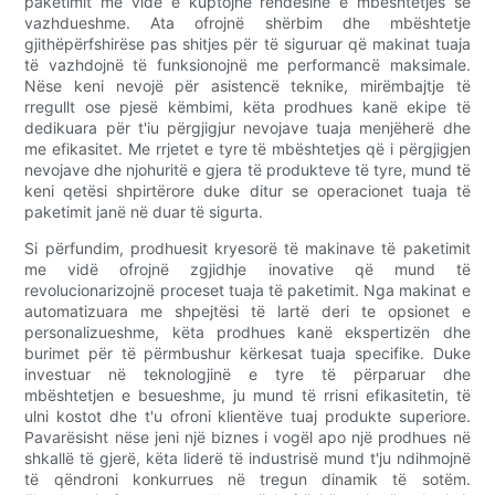
paketimit me vidë e kuptojnë rëndësinë e mbështetjes së
vazhdueshme. Ata ofrojnë shërbim dhe mbështetje
gjithëpërfshirëse pas shitjes për të siguruar që makinat tuaja
të vazhdojnë të funksionojnë me performancë maksimale.
Nëse keni nevojë për asistencë teknike, mirëmbajtje të
rregullt ose pjesë këmbimi, këta prodhues kanë ekipe të
dedikuara për t'iu përgjigjur nevojave tuaja menjëherë dhe
me efikasitet. Me rrjetet e tyre të mbështetjes që i përgjigjen
nevojave dhe njohuritë e gjera të produkteve të tyre, mund të
keni qetësi shpirtërore duke ditur se operacionet tuaja të
paketimit janë në duar të sigurta.
Si përfundim, prodhuesit kryesorë të makinave të paketimit
me vidë ofrojnë zgjidhje inovative që mund të
revolucionarizojnë proceset tuaja të paketimit. Nga makinat e
automatizuara me shpejtësi të lartë deri te opsionet e
personalizueshme, këta prodhues kanë ekspertizën dhe
burimet për të përmbushur kërkesat tuaja specifike. Duke
investuar në teknologjinë e tyre të përparuar dhe
mbështetjen e besueshme, ju mund të rrisni efikasitetin, të
ulni kostot dhe t'u ofroni klientëve tuaj produkte superiore.
Pavarësisht nëse jeni një biznes i vogël apo një prodhues në
shkallë të gjerë, këta liderë të industrisë mund t'ju ndihmojnë
të qëndroni konkurrues në tregun dinamik të sotëm.