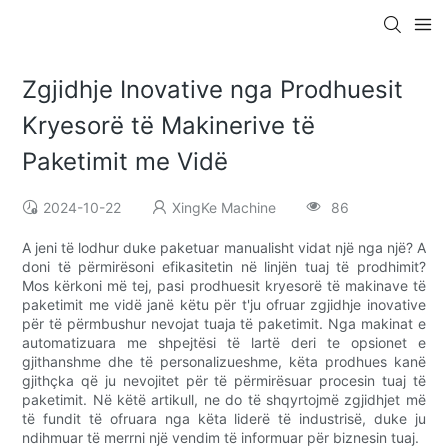
Zgjidhje Inovative nga Prodhuesit
Kryesorë të Makinerive të
Paketimit me Vidë
2024-10-22
XingKe Machine
86
A jeni të lodhur duke paketuar manualisht vidat një nga një? A
doni të përmirësoni efikasitetin në linjën tuaj të prodhimit?
Mos kërkoni më tej, pasi prodhuesit kryesorë të makinave të
paketimit me vidë janë këtu për t'ju ofruar zgjidhje inovative
për të përmbushur nevojat tuaja të paketimit. Nga makinat e
automatizuara me shpejtësi të lartë deri te opsionet e
gjithanshme dhe të personalizueshme, këta prodhues kanë
gjithçka që ju nevojitet për të përmirësuar procesin tuaj të
paketimit. Në këtë artikull, ne do të shqyrtojmë zgjidhjet më
të fundit të ofruara nga këta liderë të industrisë, duke ju
ndihmuar të merrni një vendim të informuar për biznesin tuaj.