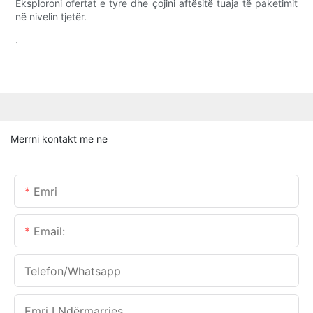
Eksploroni ofertat e tyre dhe çojini aftësitë tuaja të paketimit
në nivelin tjetër.
.
Merrni kontakt me ne
Emri
Email:
Telefon/whatsapp
Emri I Ndërmarrjes