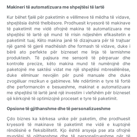
Makineri të automatizuara me shpejtësi të lartë
Kur bëhet fjalë për paketimin e vëllimeve të mëdha të vidave,
shpejtësia është thelbësore. Prodhuesit kryesorë të makinave
të paketimit me vidë ofrojnë makina të automatizuara me
shpejtësi të lartë që mund të rrisin ndjeshëm efikasitetin e
paketimit tuaj. Këto makina janë të dizajnuara për të trajtuar
një gamë të gjerë madhësish dhe formash të vidave, duke i
bërë ato perfekte për bizneset me linja të larmishme
produktesh. Të pajisura me sensorë të përparuar dhe
kontrolle precize, këto makina mund të numërojnë dhe
paketojnë me saktësi vidat me një shpejtësi mbresëlënëse,
duke eliminuar nevojën për punë manuale dhe duke
zvogëluar rrezikun e gabimeve. Me ndërtimin e tyre të fortë
dhe performancën e besueshme, makinat e automatizuara
me shpejtësi të lartë janë një investim i vlefshëm për bizneset
që kërkojnë të optimizojnë proceset e tyre të paketimit.
Opsione të gjithanshme dhe të personalizueshme
Çdo biznes ka kërkesa unike për paketim, dhe prodhuesit
kryesorë të makinave të paketimit me vidë e kuptojnë
rëndësinë e fleksibilitetit. Kjo është arsyeja pse ata ofrojnë
mundësi të gjithanshme dhe të personalizueshme për të