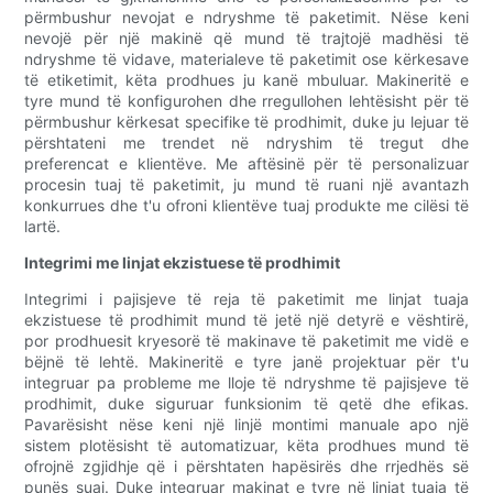
përmbushur nevojat e ndryshme të paketimit. Nëse keni
nevojë për një makinë që mund të trajtojë madhësi të
ndryshme të vidave, materialeve të paketimit ose kërkesave
të etiketimit, këta prodhues ju kanë mbuluar. Makineritë e
tyre mund të konfigurohen dhe rregullohen lehtësisht për të
përmbushur kërkesat specifike të prodhimit, duke ju lejuar të
përshtateni me trendet në ndryshim të tregut dhe
preferencat e klientëve. Me aftësinë për të personalizuar
procesin tuaj të paketimit, ju mund të ruani një avantazh
konkurrues dhe t'u ofroni klientëve tuaj produkte me cilësi të
lartë.
Integrimi me linjat ekzistuese të prodhimit
Integrimi i pajisjeve të reja të paketimit me linjat tuaja
ekzistuese të prodhimit mund të jetë një detyrë e vështirë,
por prodhuesit kryesorë të makinave të paketimit me vidë e
bëjnë të lehtë. Makineritë e tyre janë projektuar për t'u
integruar pa probleme me lloje të ndryshme të pajisjeve të
prodhimit, duke siguruar funksionim të qetë dhe efikas.
Pavarësisht nëse keni një linjë montimi manuale apo një
sistem plotësisht të automatizuar, këta prodhues mund të
ofrojnë zgjidhje që i përshtaten hapësirës dhe rrjedhës së
punës suaj. Duke integruar makinat e tyre në linjat tuaja të