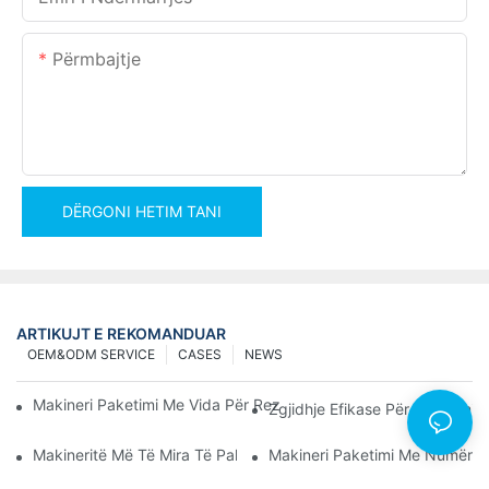
Përmbajtje
DËRGONI HETIM TANI
ARTIKUJT E REKOMANDUAR
OEM&ODM SERVICE
CASES
NEWS
Makineri Paketimi Me Vida Për Rezultate Të Besueshme Dhe Të
Zgjidhje Efikase Për Paketimin
Makineritë Më Të Mira Të Paketimit Të Pajisjeve Për Kontroll Të
Makineri Paketimi Me Numërues