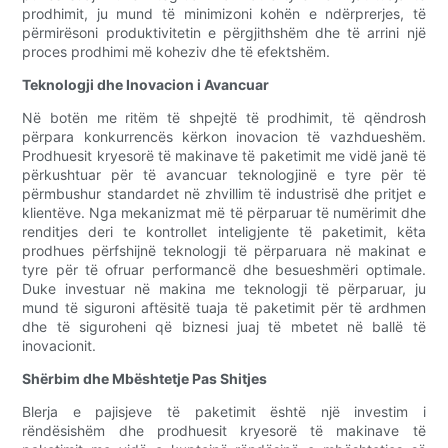
prodhimit, ju mund të minimizoni kohën e ndërprerjes, të
përmirësoni produktivitetin e përgjithshëm dhe të arrini një
proces prodhimi më koheziv dhe të efektshëm.
Teknologji dhe Inovacion i Avancuar
Në botën me ritëm të shpejtë të prodhimit, të qëndrosh
përpara konkurrencës kërkon inovacion të vazhdueshëm.
Prodhuesit kryesorë të makinave të paketimit me vidë janë të
përkushtuar për të avancuar teknologjinë e tyre për të
përmbushur standardet në zhvillim të industrisë dhe pritjet e
klientëve. Nga mekanizmat më të përparuar të numërimit dhe
renditjes deri te kontrollet inteligjente të paketimit, këta
prodhues përfshijnë teknologji të përparuara në makinat e
tyre për të ofruar performancë dhe besueshmëri optimale.
Duke investuar në makina me teknologji të përparuar, ju
mund të siguroni aftësitë tuaja të paketimit për të ardhmen
dhe të siguroheni që biznesi juaj të mbetet në ballë të
inovacionit.
Shërbim dhe Mbështetje Pas Shitjes
Blerja e pajisjeve të paketimit është një investim i
rëndësishëm dhe prodhuesit kryesorë të makinave të