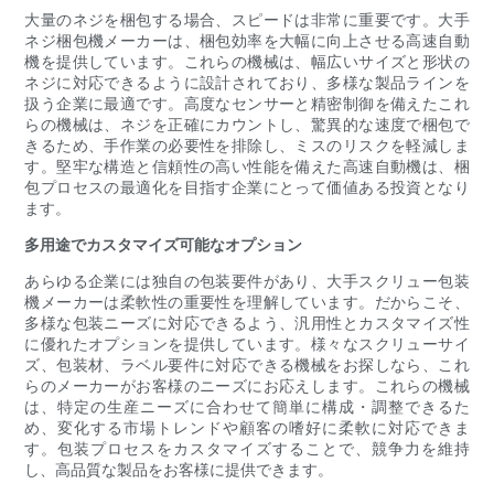
大量のネジを梱包する場合、スピードは非常に重要です。大手
ネジ梱包機メーカーは、梱包効率を大幅に向上させる高速自動
機を提供しています。これらの機械は、幅広いサイズと形状の
ネジに対応できるように設計されており、多様な製品ラインを
扱う企業に最適です。高度なセンサーと精密制御を備えたこれ
らの機械は、ネジを正確にカウントし、驚異的な速度で梱包で
きるため、手作業の必要性を排除し、ミスのリスクを軽減しま
す。堅牢な構造と信頼性の高い性能を備えた高速自動機は、梱
包プロセスの最適化を目指す企業にとって価値ある投資となり
ます。
多用途でカスタマイズ可能なオプション
あらゆる企業には独自の包装要件があり、大手スクリュー包装
機メーカーは柔軟性の重要性を理解しています。だからこそ、
多様な包装ニーズに対応できるよう、汎用性とカスタマイズ性
に優れたオプションを提供しています。様々なスクリューサイ
ズ、包装材、ラベル要件に対応できる機械をお探しなら、これ
らのメーカーがお客様のニーズにお応えします。これらの機械
は、特定の生産ニーズに合わせて簡単に構成・調整できるた
め、変化する市場トレンドや顧客の嗜好に柔軟に対応できま
す。包装プロセスをカスタマイズすることで、競争力を維持
し、高品質な製品をお客様に提供できます。