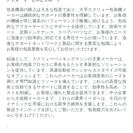
包装機器の購入は大きな投資であり、大手スクリュー包装機メ
ーカーは継続的なサポートの重要性を理解しています。お客様
の機械が常に最高のパフォーマンスで稼働し続けるよう、包括
的なアフターサービスとサポートを提供しています。技術サポ
ート、定期メンテナンス、スペアパーツなど、お客様のニーズ
に迅速かつ効率的に対応できる専任チームが揃っています。迅
速なサポートネットワークと製品に関する豊富な知識により、
お客様の包装業務を安心してお任せいただけます。
結論として、スクリューパッキングマシンの主要メーカーは、
お客様の包装プロセスに革命をもたらす革新的なソリューショ
ンを提供しています。高速自動化マシンからカスタマイズ可能
なオプションまで、これらのメーカーはお客様固有のニーズを
満たす専門知識とリソースを備えています。これらの高度な技
術と信頼できるサポートに投資することで、効率性を高め、コ
ストを削減し、お客様に優れた製品を提供できます。中小企業
から大規模メーカーまで、これらの業界リーダーは、今日のダ
イナミックな市場における競争力維持を支援します。これらの
製品ラインナップを詳しくご覧いただき、包装能力を次のレベ
ルに引き上げてください。
。