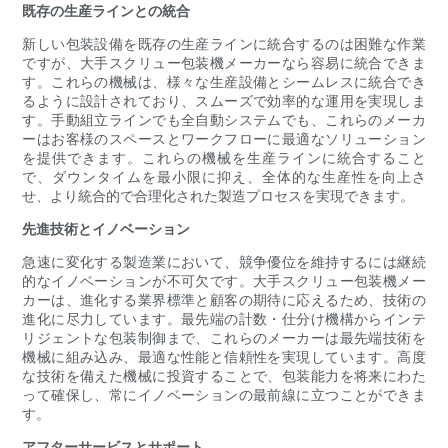
既存の生産ラインとの統合
新しい包装設備を既存の生産ラインに統合するのは困難な作業
ですが、大手スクリュー包装機メーカーなら容易に統合できま
す。これらの機械は、様々な生産設備とシームレスに統合でき
るように設計されており、スムーズで効率的な運用を実現しま
す。手動組立ラインでも全自動システムでも、これらのメーカ
ーはお客様のスペースとワークフローに最適なソリューション
を提供できます。これらの機械を生産ラインに統合すること
で、ダウンタイムを最小限に抑え、全体的な生産性を向上さ
せ、より統合的で合理化された製造プロセスを実現できます。
先進技術とイノベーション
急速に変化する製造業において、競争優位を維持するには継続
的なイノベーションが不可欠です。大手スクリュー包装機メー
カーは、進化する業界標準と顧客の期待に応えるため、技術の
進化に尽力しています。最先端の計数・仕分け機構からインテ
リジェントな包装制御まで、これらのメーカーは最先端技術を
機械に組み込み、最適な性能と信頼性を実現しています。高度
な技術を備えた機械に投資することで、包装能力を将来にわた
って確保し、常にイノベーションの最前線に立つことができま
す。
アフターサービスとサポート