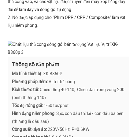
thủ công vào, và các vật liệu được truyền đến máy xốp bằng dây
đai để làm đầy và đóng gói tự động.
2. Nó được áp dụng cho "Phim OPP / CPP / Composite" làm vật
liệu niêm phong.
Thông số sản phẩm
Mô hình thiết bị:
XK-B860P
Phương pháp đếm:
Vị trí thủ công
Kích thước túi:
Chiều rộng 40-140, Chiều dài trong vòng 200
(bình thường 140)
Tốc độ đóng gói:
1-60 túi/phút
Hình dạng niêm phong:
Sọc, con dấu trở lại / con dấu ba bên
(thường là dấu sau)
Công suất điện áp:
220V/50Hz P≈0.6KW