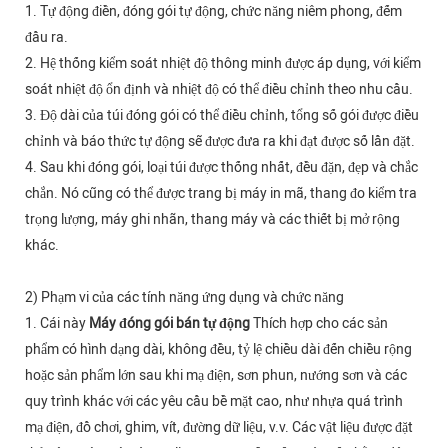
1. Tự động điền, đóng gói tự động, chức năng niêm phong, đếm
đầu ra.
2. Hệ thống kiểm soát nhiệt độ thông minh được áp dụng, với kiểm
soát nhiệt độ ổn định và nhiệt độ có thể điều chỉnh theo nhu cầu.
3. Độ dài của túi đóng gói có thể điều chỉnh, tổng số gói được điều
chỉnh và báo thức tự động sẽ được đưa ra khi đạt được số lần đặt.
4. Sau khi đóng gói, loại túi được thống nhất, đều đặn, đẹp và chắc
chắn. Nó cũng có thể được trang bị máy in mã, thang đo kiểm tra
trọng lượng, máy ghi nhãn, thang máy và các thiết bị mở rộng
khác.
2) Phạm vi của các tính năng ứng dụng và chức năng
1. Cái này
Máy đóng gói bán tự động
Thích hợp cho các sản
phẩm có hình dạng dài, không đều, tỷ lệ chiều dài đến chiều rộng
hoặc sản phẩm lớn sau khi mạ điện, sơn phun, nướng sơn và các
quy trình khác với các yêu cầu bề mặt cao, như nhựa quá trình
mạ điện, đồ chơi, ghim, vít, đường dữ liệu, v.v. Các vật liệu được đặt