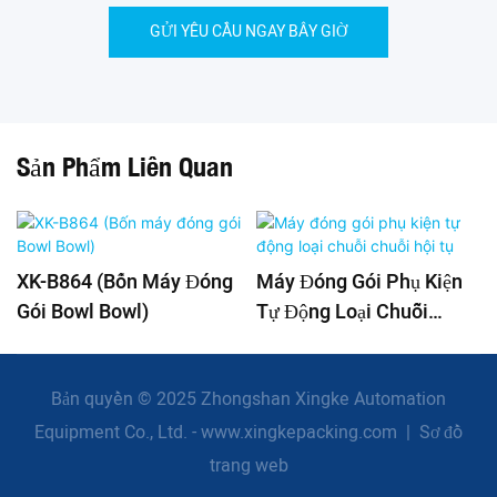
GỬI YÊU CẦU NGAY BÂY GIỜ
Sản Phẩm Liên Quan
XK-B864 (Bốn Máy Đóng
Máy Đóng Gói Phụ Kiện
Gói Bowl Bowl)
Tự Động Loại Chuỗi
Chuỗi Hội Tụ
Bản quyền © 2025 Zhongshan Xingke Automation
Equipment Co., Ltd. - www.xingkepacking.com
|
Sơ đồ
trang web