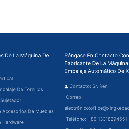
os De La Máquina De
Póngase En Contacto Con
Fabricante De La Máquina
Embalaje Automático De X
rtical
Contacto: Sr. Ren
balaje De Tornillos
Correo
Sujetador
electrónico:
office@xingkepa
 Accesorios De Muebles
Teléfono: +86 13318294551
e Hardware