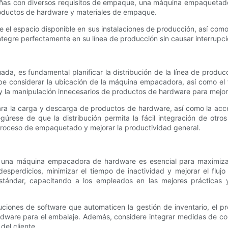
ñas con diversos requisitos de empaque, una máquina empaquetador
productos de hardware y materiales de empaque.
l espacio disponible en sus instalaciones de producción, así como la
egre perfectamente en su línea de producción sin causar interrupcio
 es fundamental planificar la distribución de la línea de producció
e considerar la ubicación de la máquina empacadora, así como el 
 la manipulación innecesarios de productos de hardware para mejorar 
o para la carga y descarga de productos de hardware, así como la acc
se de que la distribución permita la fácil integración de otros 
 proceso de empaquetado y mejorar la productividad general.
n una máquina empacadora de hardware es esencial para maximizar 
desperdicios, minimizar el tiempo de inactividad y mejorar el fluj
tándar, capacitando a los empleados en las mejores prácticas y
oluciones de software que automaticen la gestión de inventario, el
ware para el embalaje. Además, considere integrar medidas de contr
del cliente.