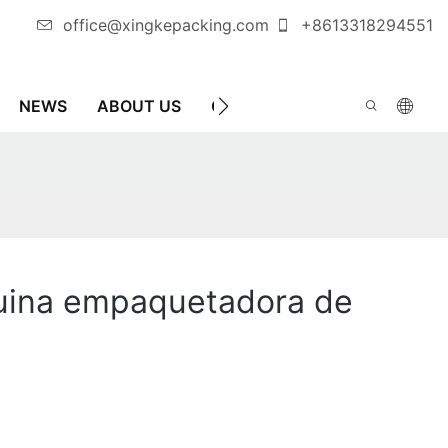
office@xingkepacking.com
+8613318294551
NEWS
ABOUT US
CONTÁCTENOS
MÁQUINA
quina empaquetadora de