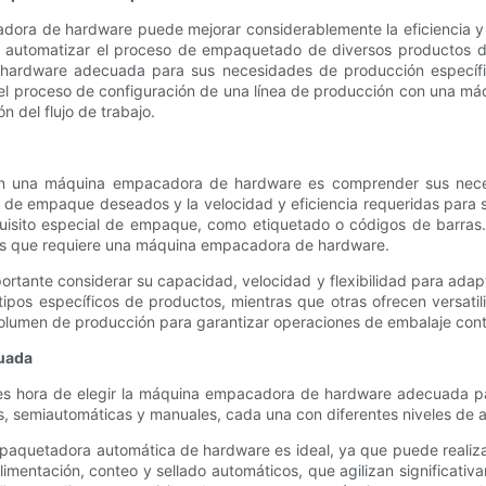
dora de hardware puede mejorar considerablemente la eficiencia y 
utomatizar el proceso de empaquetado de diversos productos de ha
ardware adecuada para sus necesidades de producción específicas
del proceso de configuración de una línea de producción con una m
n del flujo de trabajo.
con una máquina empacadora de hardware es comprender sus neces
de empaque deseados y la velocidad y eficiencia requeridas para s
quisito especial de empaque, como etiquetado o códigos de barras
icas que requiere una máquina empacadora de hardware.
tante considerar su capacidad, velocidad y flexibilidad para adap
os específicos de productos, mientras que otras ofrecen versatil
lumen de producción para garantizar operaciones de embalaje conti
uada
s hora de elegir la máquina empacadora de hardware adecuada par
 semiautomáticas y manuales, cada una con diferentes niveles de 
paquetadora automática de hardware es ideal, ya que puede realiz
mentación, conteo y sellado automáticos, que agilizan significati