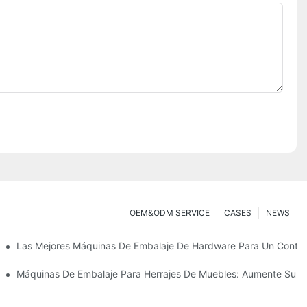
OEM&ODM SERVICE
CASES
NEWS
 Hardware
Las Mejores Máquinas De Embalaje De Hardware Para Un Contro
efinitiva Para Un Embalaje Eficiente
Máquinas De Embalaje Para Herrajes De Muebles: Aumente Su V