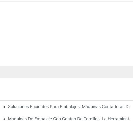
Soluciones Eficientes Para Embalajes: Máquinas Contadoras De
sultados Rápidos Y Confiables
res Y Aumente La Producción
Máquinas De Embalaje Con Conteo De Tornillos: La Herramienta D