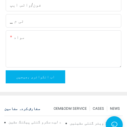
فون/واٹس ایپ
▁ ٹی م
مواد
اب انکوائری بھیجیں
سفارش کردہ مضامین
OEM&ODM SERVICE
CASES
NEWS
قابل اعتماد اور تیز نتائج کے لیے سکرو گنتی پیکنگ مشین
ثر حل: ہارڈ ویئر گنتی مشینیں