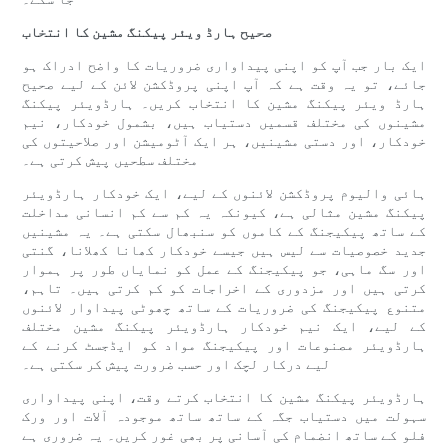
صحیح ہارڈ ویئر پیکنگ مشین کا انتخاب
ایک بار جب آپ کو اپنی پیداواری ضروریات کا واضح ادراک ہو
جائے، تو یہ وقت ہے کہ آپ اپنی پروڈکشن لائن کے لیے صحیح
ہارڈ ویئر پیکنگ مشین کا انتخاب کریں۔ ہارڈویئر پیکنگ
مشینوں کی مختلف قسمیں دستیاب ہیں، بشمول خودکار، نیم
خودکار، اور دستی مشینیں، ہر ایک آٹومیشن اور صلاحیتوں کی
مختلف سطحیں پیش کرتی ہے۔
ہائی والیوم پروڈکشن لائنوں کے لیے، ایک خودکار ہارڈویئر
پیکنگ مشین مثالی ہے، کیونکہ یہ کم سے کم انسانی مداخلت
کے ساتھ پیکیجنگ کے کاموں کو سنبھال سکتی ہے۔ یہ مشینیں
جدید خصوصیات سے لیس ہیں جیسے خودکار کھانا کھلانا، گنتی
اور سگ ماہی، جو پیکیجنگ کے عمل کو نمایاں طور پر ہموار
کرتی ہیں اور مزدوری کے اخراجات کو کم کرتی ہیں۔ تاہم،
متنوع پیکیجنگ کی ضروریات کے ساتھ چھوٹی پیداوار لائنوں
کے لیے، ایک نیم خودکار ہارڈویئر پیکنگ مشین مختلف
ہارڈویئر مصنوعات اور پیکیجنگ مواد کو ایڈجسٹ کرنے کے
لیے درکار لچک اور حسب ضرورت پیش کر سکتی ہے۔
ہارڈویئر پیکنگ مشین کا انتخاب کرتے وقت، اپنی پیداواری
سہولت میں دستیاب جگہ کے ساتھ ساتھ موجودہ آلات اور ورک
فلو کے ساتھ انضمام کی آسانی پر بھی غور کریں۔ یہ ضروری ہے