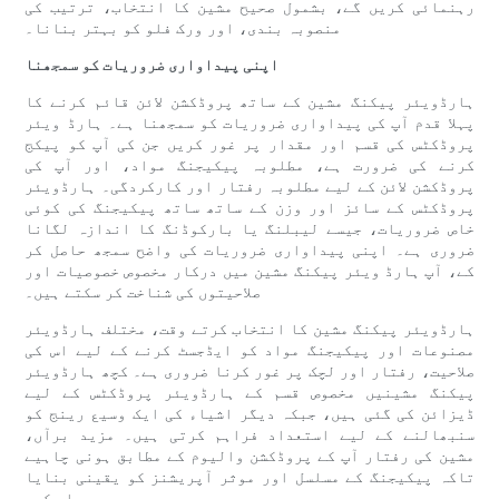
رہنمائی کریں گے، بشمول صحیح مشین کا انتخاب، ترتیب کی
منصوبہ بندی، اور ورک فلو کو بہتر بنانا۔
اپنی پیداواری ضروریات کو سمجھنا
ہارڈویئر پیکنگ مشین کے ساتھ پروڈکشن لائن قائم کرنے کا
پہلا قدم آپ کی پیداواری ضروریات کو سمجھنا ہے۔ ہارڈ ویئر
پروڈکٹس کی قسم اور مقدار پر غور کریں جن کی آپ کو پیکج
کرنے کی ضرورت ہے، مطلوبہ پیکیجنگ مواد، اور آپ کی
پروڈکشن لائن کے لیے مطلوبہ رفتار اور کارکردگی۔ ہارڈویئر
پروڈکٹس کے سائز اور وزن کے ساتھ ساتھ پیکیجنگ کی کوئی
خاص ضروریات، جیسے لیبلنگ یا بارکوڈنگ کا اندازہ لگانا
ضروری ہے۔ اپنی پیداواری ضروریات کی واضح سمجھ حاصل کر
کے، آپ ہارڈ ویئر پیکنگ مشین میں درکار مخصوص خصوصیات اور
صلاحیتوں کی شناخت کر سکتے ہیں۔
ہارڈویئر پیکنگ مشین کا انتخاب کرتے وقت، مختلف ہارڈویئر
مصنوعات اور پیکیجنگ مواد کو ایڈجسٹ کرنے کے لیے اس کی
صلاحیت، رفتار اور لچک پر غور کرنا ضروری ہے۔ کچھ ہارڈویئر
پیکنگ مشینیں مخصوص قسم کے ہارڈویئر پروڈکٹس کے لیے
ڈیزائن کی گئی ہیں، جبکہ دیگر اشیاء کی ایک وسیع رینج کو
سنبھالنے کے لیے استعداد فراہم کرتی ہیں۔ مزید برآں،
مشین کی رفتار آپ کے پروڈکشن والیوم کے مطابق ہونی چاہیے
تاکہ پیکیجنگ کے مسلسل اور موثر آپریشنز کو یقینی بنایا
جا سکے۔