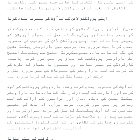
کہ ایسی مشین کا انتخاب کیا جائے جسے بغیر کسی رکاوٹ یا
ناکارگی کے بغیر آپ کی پروڈکشن لائن میں شامل کیا جا سکے۔
اپنی پروڈکشن لائن کے لے آؤٹ کی منصوبہ بندی کرنا
صحیح ہارڈویئر پیکنگ مشین کو منتخب کرنے کے بعد، ورک فلو
کو بہتر بنانے اور پیکیجنگ کے عمل کے ہموار آپریشن کو
یقینی بنانے کے لیے اپنی پروڈکشن لائن کی ترتیب کی منصوبہ
بندی کرنا بہت ضروری ہے۔ ترتیب میں ہارڈویئر پیکنگ مشین
کی جگہ کے ساتھ ساتھ مینوفیکچرنگ اسٹیج سے پیکیجنگ اسٹیج
تک ہارڈویئر پروڈکٹس کے بہاؤ پر بھی غور کرنا چاہیے۔
کارکردگی کو بہتر بنانے اور غلطیوں یا نقصان کے خطرے کو
کم کرنے کے لیے ہارڈ ویئر کی مصنوعات کی غیر ضروری نقل و
حرکت اور ہینڈلنگ کو کم سے کم کرنا ضروری ہے۔
لے آؤٹ کی منصوبہ بندی کرتے وقت، ہارڈویئر پروڈکٹس کو لوڈ
کرنے اور اتارنے کے لیے درکار جگہ کے ساتھ ساتھ ہارڈ ویئر
پیکنگ مشین کی دیکھ بھال اور خرابیوں کے ازالے کے لیے
رسائی پر بھی غور کریں۔ مزید برآں، اس بات کو یقینی
بنائیں کہ لے آؤٹ پیکیجنگ کے عمل کو مزید ہموار کرنے اور
مجموعی پیداواری صلاحیت کو بڑھانے کے لیے دوسرے آلات، جیسے
کنویئرز، چھانٹی کے نظام، اور کوالٹی کنٹرول اسٹیشنوں کے
آسانی سے انضمام کی اجازت دیتا ہے۔
ورک فلو کو بہتر بنانا