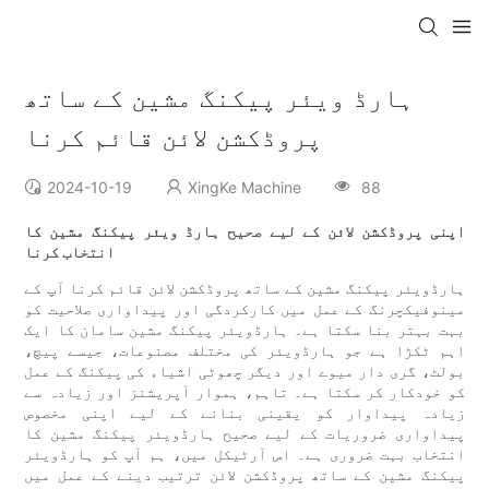
ہارڈ ویئر پیکنگ مشین کے ساتھ
پروڈکشن لائن قائم کرنا
2024-10-19
XingKe Machine
88
اپنی پروڈکشن لائن کے لیے صحیح ہارڈ ویئر پیکنگ مشین کا
انتخاب کرنا
ہارڈویئر پیکنگ مشین کے ساتھ پروڈکشن لائن قائم کرنا آپ کے
مینوفیکچرنگ کے عمل میں کارکردگی اور پیداواری صلاحیت کو
بہت بہتر بنا سکتا ہے۔ ہارڈویئر پیکنگ مشین سامان کا ایک
اہم ٹکڑا ہے جو ہارڈویئر کی مختلف مصنوعات، جیسے پیچ،
بولٹ، گری دار میوے اور دیگر چھوٹی اشیاء کی پیکنگ کے عمل
کو خودکار کر سکتا ہے۔ تاہم، ہموار آپریشنز اور زیادہ سے
زیادہ پیداوار کو یقینی بنانے کے لیے اپنی مخصوص
پیداواری ضروریات کے لیے صحیح ہارڈویئر پیکنگ مشین کا
انتخاب بہت ضروری ہے۔ اس آرٹیکل میں، ہم آپ کو ہارڈویئر
پیکنگ مشین کے ساتھ پروڈکشن لائن ترتیب دینے کے عمل میں