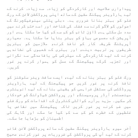
پیداواری صلاحیت اور کارکردگی کو زیادہ سے زیادہ کرنے کے
لیے ہارڈویئر پیکنگ مشین کے ساتھ اپنی پروڈکشن لائن کے ورک
فلو کو بہتر بنانا ضروری ہے۔ دبلی پتلی مینوفیکچرنگ کے
اصولوں کو لاگو کرنے سے فضلہ کی شناخت اور اسے ختم کرنے میں
مدد مل سکتی ہے، ڈاؤن ٹائم کو کم سے کم کیا جا سکتا ہے، اور
آپریشن کے مجموعی بہاؤ کو بہتر بنایا جا سکتا ہے۔ معیاری
آپریٹنگ طریقہ کار کو نافذ کرنے، ملازمین کو بہترین
طریقوں پر تربیت دینے، اور بہتری کے شعبوں کی نشاندہی
کرنے کے لیے کارکردگی کے میٹرکس کی باقاعدگی سے نگرانی
اور تجزیہ کرکے پیکیجنگ کے عمل کو ہموار کرنے پر غور
کریں۔
ورک فلو کو بہتر بنانے کے لیے، ایسے سافٹ ویئر سلوشنز کو
نافذ کرنے پر غور کریں جو پیکیجنگ کے لیے ہارڈویئر
پروڈکٹس کی مستقل فراہمی کو یقینی بنانے کے لیے انوینٹری
مینجمنٹ، آرڈر پروسیسنگ، اور پروڈکشن شیڈولنگ کو خودکار
کر سکیں۔ مزید برآں، کوالٹی کنٹرول کے اقدامات کو ورک فلو
میں ضم کرنے پر غور کریں تاکہ پیکیجنگ میں نقائص یا
غلطیوں کے خطرے کو کم سے کم کیا جا سکے اور گاہک کی
اطمینان کو بڑھایا جا سکے۔
آخر میں، ہارڈویئر پیکنگ مشین کے ساتھ پروڈکشن لائن قائم
کرنے کے لیے آپ کی پروڈکشن کی ضروریات پر غور کرنے، صحیح