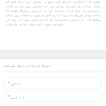
مشین کا انتخاب، ترتیب کی منصوبہ بندی، اور ورک فلو کو
بہتر بنانے کی ضرورت ہوتی ہے۔ اس مضمون میں فراہم کردہ
رہنمائی پر عمل کرتے ہوئے، آپ ہارڈ ویئر پیکنگ مشین کے
ساتھ مؤثر طریقے سے پیداواری لائن ترتیب دے سکتے ہیں تاکہ
پیکج شدہ ہارڈویئر مصنوعات کی کارکردگی، پیداواریت اور
مجموعی معیار کو بہتر بنایا جا سکے۔
.
امریکہ کے ساتھ رابطے میں جاؤ
▁نام:
▁ ع ی ل