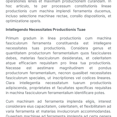
operationes lenes et maximam productionem curandam. In
hoc articulo, te per processum constitutionis lineae
productionis cum machina implendi ferramenta ducemus,
incluso selectione machinae rectae, consilio dispositionis, et
optimizatione operis.
Intellegendo Necessitates Productionis Tuae
Primum gradum in linea productionis cum machina
fasciculorum ferramenta constituenda est intellegere
necessitates tuas productionis. Considera genus et
quantitatem productorum ferramentalium quos fasciculares
debes, materias fasciculorum desideratas, et celeritatem
atque efficaciam requisitam pro linea tua productionis.
Necesse est aestimare magnitudinem et pondus
productorum ferramentalium, necnon quaslibet necessitates
fasciculorum speciales, ut inscriptiones vel codices lineares.
Clara intellegentia necessitatum tuarum productionis
adipiscenda, proprietates et facultates specificas requisitas
in machina fasciculorum ferramentalium identificare potes.
Cum machinam ad ferramenta implenda eligis, interest
considerare eius capacitatem, celeritatem, et flexibilitatem ad
varia ferramenta et materias involucrorum accommodandas.
Quaedam machinae ad ferramenta implenda ad certa genera