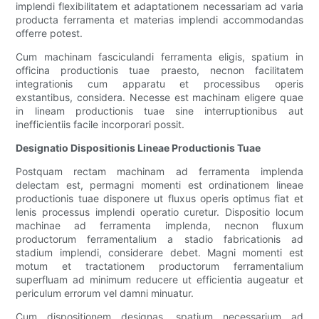
implendi flexibilitatem et adaptationem necessariam ad varia
producta ferramenta et materias implendi accommodandas
offerre potest.
Cum machinam fasciculandi ferramenta eligis, spatium in
officina productionis tuae praesto, necnon facilitatem
integrationis cum apparatu et processibus operis
exstantibus, considera. Necesse est machinam eligere quae
in lineam productionis tuae sine interruptionibus aut
inefficientiis facile incorporari possit.
Designatio Dispositionis Lineae Productionis Tuae
Postquam rectam machinam ad ferramenta implenda
delectam est, permagni momenti est ordinationem lineae
productionis tuae disponere ut fluxus operis optimus fiat et
lenis processus implendi operatio curetur. Dispositio locum
machinae ad ferramenta implenda, necnon fluxum
productorum ferramentalium a stadio fabricationis ad
stadium implendi, considerare debet. Magni momenti est
motum et tractationem productorum ferramentalium
superfluam ad minimum reducere ut efficientia augeatur et
periculum errorum vel damni minuatur.
Cum dispositionem designas, spatium necessarium ad