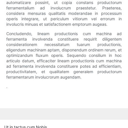
automatizare possint, ut copia constans productorum
ferramentalium ad involucrum praestetur. Praeterea,
considera mensuras qualitatis moderandae in processum
operis integrare, ut periculum vitiorum vel errorum in
involucris minuas et satisfactionem emptorum augeas.
Concludendo, lineam productionis cum machina ad
ferramenta involvenda constituere requirit diligentem
considerationem necessitatum tuarum productionis,
eligendum machinam aptam, disponendum ordinem rerum, et
optimizandum fluxum operis. Sequendo consilium in hoc
articulo datum, efficaciter lineam productionis cum machina
ad ferramenta involvenda constituere potes ad efficientiam,
productivitatem, et qualitatem generalem productorum
ferramentarum involucrorum augendam.
.
Ut in tactus cum Nobis