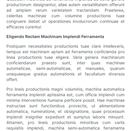
productorum designantur, aliae autem versatilitatem offerunt
ad amplam rerum varietatem tractandam. Praeterea,
celeritas machinae cum volumine productionis tuae
congruere debet ut operationes involucrorum continuae et
efficaces curentur.
Eligendo Rectam Machinam Implendi Ferramenta
Postquam necessitates productionis tuae clare intellexeris,
tempus est machinam aptam ad ferramenta conficienda pro
linea productionis tuae eligere. Varia genera machinarum
conficiendarum praesto sunt, inter quas machinae
automaticae, semi-automaticae, et manuales, quarum
unaquaeque gradus automationis et facultatum diversos
offert.
Pro lineis productionis magni voluminis, machina automatica
ferramenta implendi aptissima est, cum officia implendi cum
minima interventione humana perficere possit. Hae machinae
instructae sunt functionibus provectis, ut alimentatione
automatica, numeratione, et obsignatione, quae processum
implendi insigniter expediunt et sumptus laboris minuunt.
Attamen, pro lineis productionis minoribus cum variis
requisitis implendi, machina semi-automatica ferramenta