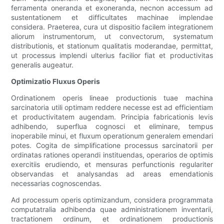
ferramenta oneranda et exoneranda, necnon accessum ad
sustentationem et difficultates machinae implendae
considera. Praeterea, cura ut dispositio facilem integrationem
aliorum instrumentorum, ut convectorum, systematum
distributionis, et stationum qualitatis moderandae, permittat,
ut processus implendi ulterius facilior fiat et productivitas
generalis augeatur.
Optimizatio Fluxus Operis
Ordinationem operis lineae productionis tuae machina
sarcinatoria utili optimam reddere necesse est ad efficientiam
et productivitatem augendam. Principia fabricationis levis
adhibendo, superflua cognosci et eliminare, tempus
inoperabile minui, et fluxum operationum generalem emendari
potes. Cogita de simplificatione processus sarcinatorii per
ordinatas rationes operandi instituendas, operarios de optimis
exercitiis erudiendo, et mensuras perfunctionis regulariter
observandas et analysandas ad areas emendationis
necessarias cognoscendas.
Ad processum operis optimizandum, considera programmata
computatralia adhibenda quae administrationem inventarii,
tractationem ordinum, et ordinationem productionis