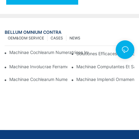
BELLUM OMNIUM CONTRA
OEM&ODM SERVICE
CASES
NEWS
Machinae Cochlearum Numeratrices Involucrantes Ad Eventus Fi
Solutiones Efficaces Pro Invo
Machinae Involucrae Ferramentorum Optimae Ad Qualitatem 
Machinae Computantes Et Sarc
Machinae Cochlearum Numerantes Impletoriae: Instrumentum 
Machinae Implendi Ornamenta S