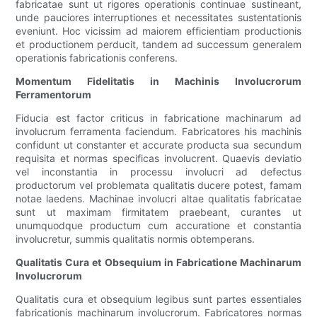
fabricatae sunt ut rigores operationis continuae sustineant,
unde pauciores interruptiones et necessitates sustentationis
eveniunt. Hoc vicissim ad maiorem efficientiam productionis
et productionem perducit, tandem ad successum generalem
operationis fabricationis conferens.
Momentum Fidelitatis in Machinis Involucrorum
Ferramentorum
Fiducia est factor criticus in fabricatione machinarum ad
involucrum ferramenta faciendum. Fabricatores his machinis
confidunt ut constanter et accurate producta sua secundum
requisita et normas specificas involucrent. Quaevis deviatio
vel inconstantia in processu involucri ad defectus
productorum vel problemata qualitatis ducere potest, famam
notae laedens. Machinae involucri altae qualitatis fabricatae
sunt ut maximam firmitatem praebeant, curantes ut
unumquodque productum cum accuratione et constantia
involucretur, summis qualitatis normis obtemperans.
Qualitatis Cura et Obsequium in Fabricatione Machinarum
Involucrorum
Qualitatis cura et obsequium legibus sunt partes essentiales
fabricationis machinarum involucrorum. Fabricatores normas