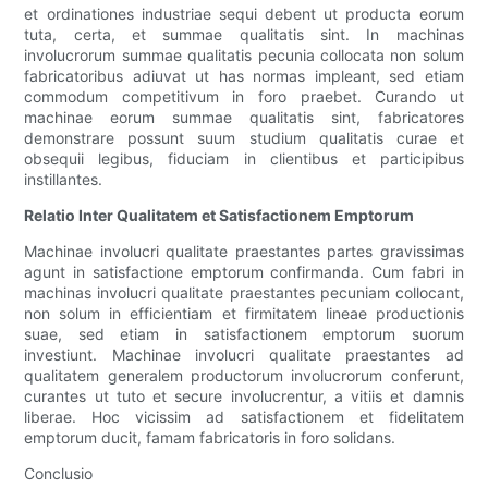
et ordinationes industriae sequi debent ut producta eorum
tuta, certa, et summae qualitatis sint. In machinas
involucrorum summae qualitatis pecunia collocata non solum
fabricatoribus adiuvat ut has normas impleant, sed etiam
commodum competitivum in foro praebet. Curando ut
machinae eorum summae qualitatis sint, fabricatores
demonstrare possunt suum studium qualitatis curae et
obsequii legibus, fiduciam in clientibus et participibus
instillantes.
Relatio Inter Qualitatem et Satisfactionem Emptorum
Machinae involucri qualitate praestantes partes gravissimas
agunt in satisfactione emptorum confirmanda. Cum fabri in
machinas involucri qualitate praestantes pecuniam collocant,
non solum in efficientiam et firmitatem lineae productionis
suae, sed etiam in satisfactionem emptorum suorum
investiunt. Machinae involucri qualitate praestantes ad
qualitatem generalem productorum involucrorum conferunt,
curantes ut tuto et secure involucrentur, a vitiis et damnis
liberae. Hoc vicissim ad satisfactionem et fidelitatem
emptorum ducit, famam fabricatoris in foro solidans.
Conclusio