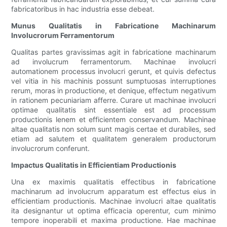
fabricatoribus in hac industria esse debeat.
Munus Qualitatis in Fabricatione Machinarum
Involucrorum Ferramentorum
Qualitas partes gravissimas agit in fabricatione machinarum
ad involucrum ferramentorum. Machinae involucri
automationem processus involucri gerunt, et quivis defectus
vel vitia in his machinis possunt sumptuosas interruptiones
rerum, moras in productione, et denique, effectum negativum
in rationem pecuniariam afferre. Curare ut machinae involucri
optimae qualitatis sint essentiale est ad processum
productionis lenem et efficientem conservandum. Machinae
altae qualitatis non solum sunt magis certae et durabiles, sed
etiam ad salutem et qualitatem generalem productorum
involucrorum conferunt.
Impactus Qualitatis in Efficientiam Productionis
Una ex maximis qualitatis effectibus in fabricatione
machinarum ad involucrum apparatum est effectus eius in
efficientiam productionis. Machinae involucri altae qualitatis
ita designantur ut optima efficacia operentur, cum minimo
tempore inoperabili et maxima productione. Hae machinae