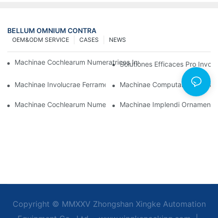
BELLUM OMNIUM CONTRA
OEM&ODM SERVICE
CASES
NEWS
Machinae Cochlearum Numeratrices Involucrantes Ad Eventus Fi
Solutiones Efficaces Pro Invo
Machinae Involucrae Ferramentorum Optimae Ad Qualitatem 
Machinae Computantes Et Sarc
Machinae Cochlearum Numerantes Impletoriae: Instrumentum 
Machinae Implendi Ornamenta S
Copyright © MMXXV Zhongshan Xingke Automation