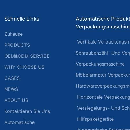
Schnelle Links
Automatische Produkt
Verpackungsmaschin
Zuhause
Vertikale Verpackungsm
PRODUCTS
Schraubenzähl- Und Ve
OEM&ODM SERVICE
Verpackungsmaschine
WHY CHOOSE US
Möbelarmatur Verpacku
CASES
Hardwareverpackungsm
NEWS
Horizontale Verpackun
ABOUT US
Versiegelungs- Und Sc
Kontaktieren Sie Uns
Hilfspaketgeräte
Automatische
Automatische Etikettie