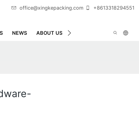
office@xingkepacking.com
+8613318294551
S
NEWS
ABOUT US
KONTAKTIEREN SIE UNS
rdware-