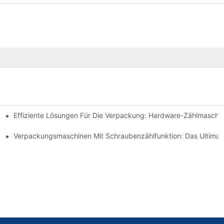
Effiziente Lösungen Für Die Verpackung: Hardware-Zählmaschi
hnelle Ergebnisse
d Steigern Sie Die Leistung
Verpackungsmaschinen Mit Schraubenzählfunktion: Das Ultimati