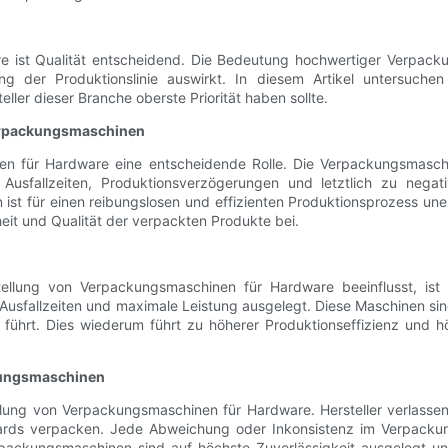
e ist Qualität entscheidend. Die Bedeutung hochwertiger Verpack
tung der Produktionslinie auswirkt. In diesem Artikel untersuch
er dieser Branche oberste Priorität haben sollte.
-Verpackungsmaschinen
inen für Hardware eine entscheidende Rolle. Die Verpackungsmasc
 Ausfallzeiten, Produktionsverzögerungen und letztlich zu nega
st für einen reibungslosen und effizienten Produktionsprozess uner
eit und Qualität der verpackten Produkte bei.
stellung von Verpackungsmaschinen für Hardware beeinflusst, ist 
usfallzeiten und maximale Leistung ausgelegt. Diese Maschinen sin
führt. Dies wiederum führt zu höherer Produktionseffizienz und 
kungsmaschinen
ellung von Verpackungsmaschinen für Hardware. Hersteller verlasse
rds verpacken. Jede Abweichung oder Inkonsistenz im Verpackun
ackungsmaschinen sind auf höchste Zuverlässigkeit ausgelegt und