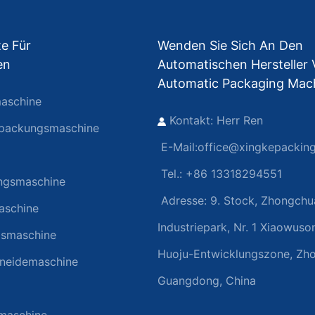
e Für
Wenden Sie Sich An Den
en
Automatischen Hersteller
Automatic Packaging Mac
aschine
Kontakt: Herr Ren
rpackungsmaschine
E-Mail:
office@xingkepackin
Tel.: +86 13318294551
ngsmaschine
Adresse:
9. Stock, Zhongchu
aschine
Industriepark, Nr. 1 Xiaowuso
gsmaschine
Huoju-Entwicklungszone, Zh
hneidemaschine
Guangdong, China
rmaschine