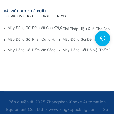
BÀI VIẾT ĐƯỢC ĐỀ XUẤT
OEM&ODM SERVICE
CASES
NEWS
Máy Đóng Gói Đếm Vít Cho Kết Quả Nhanh Chóng Và Đáng Tin 
Giải Pháp Hiệu Quả Cho Bao 
Máy Đóng Gói Phần Cứng Hàng Đầu Để Kiểm Soát Chất Lượng
Máy Đóng Gói Đếm Phần Cứng:
Máy Đóng Gói Đếm Vít: Công Cụ Tối Ưu Cho Việc Đóng Gói Hiệ
Máy Đóng Gói Đồ Nội Thất: Tă
Bản quyền © 2025 Zhongshan Xingke Automation
Equipment Co., Ltd. - www.xingkepacking.com
|
Sơ