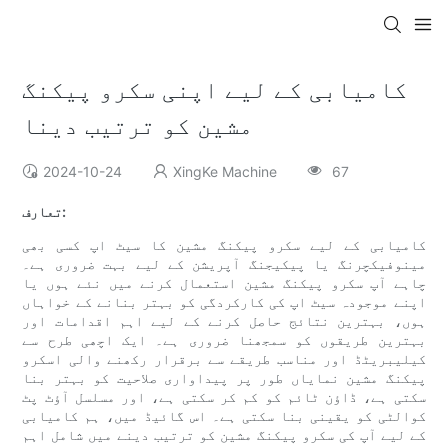
کامیابی کے لیے اپنی سکرو پیکنگ
مشین کو ترتیب دینا
2024-10-24
XingKe Machine
67
تعارف:
کامیابی کے لیے سکرو پیکنگ مشین کا سیٹ اپ کسی بھی
مینوفیکچرنگ یا پیکیجنگ آپریشن کے لیے بہت ضروری ہے۔
چاہے آپ سکرو پیکنگ مشین استعمال کرنے میں نئے ہوں یا
اپنے موجودہ سیٹ اپ کی کارکردگی کو بہتر بنانے کے خواہاں
ہوں، بہترین نتائج حاصل کرنے کے لیے اہم اقدامات اور
بہترین طریقوں کو سمجھنا ضروری ہے۔ ایک اچھی طرح سے
کیلیبریٹڈ اور مناسب طریقے سے برقرار رکھنے والی اسکرو
پیکنگ مشین نمایاں طور پر پیداواری صلاحیت کو بہتر بنا
سکتی ہے، ڈاؤن ٹائم کو کم کر سکتی ہے، اور مسلسل آؤٹ پٹ
کوالٹی کو یقینی بنا سکتی ہے۔ اس گائیڈ میں، ہم کامیابی
کے لیے آپ کی سکرو پیکنگ مشین کو ترتیب دینے میں شامل اہم