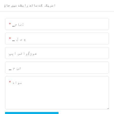
امریکہ کے ساتھ رابطے میں جاؤ
▁نام:
▁ ع ی ل
فون/واٹس ایپ
▁ ٹی م
مواد