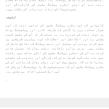
رہنے سے، آپ اپنی اسکرو پیکنگ مشین کی کارکردگی اور
وشوسنییتا کو زیادہ سے زیادہ کر سکتے ہیں۔
نتیجہ:
کامیابی کے لیے سکرو پیکنگ مشین کو ترتیب دینے کے لیے
فیڈر سسٹم، وزن یا گنتی کے طریقہ کار، اور پیکیجنگ یونٹ
پر توجہ دینے کی ضرورت ہے۔ یہ سمجھ کر کہ آپ کی مشین کیسے
چلتی ہے اور انشانکن اور اصلاح کے لیے بہترین طریقوں پر
عمل کرتے ہوئے، آپ مسلسل اور درست پیکنگ کے نتائج حاصل کر
سکتے ہیں۔ مزید برآں، باقاعدہ دیکھ بھال کا معمول قائم
کرنے سے آپ کی اسکرو پیکنگ مشین کو اعلیٰ حالت میں رکھنے
میں مدد ملے گی، طویل مدتی کارکردگی اور بھروسے کو یقینی
بنایا جائے گا۔ صحیح سیٹ اپ اور دیکھ بھال کے ساتھ، آپ کی
سکرو پیکنگ مشین آپ کے مینوفیکچرنگ یا پیکیجنگ آپریشن کے
لیے ایک قیمتی اثاثہ ہو سکتی ہے۔
.