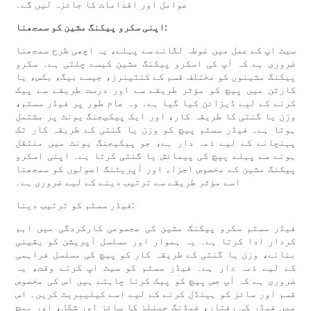
عوامل اور اقدامات کا جائزہ لیں گے۔
اپنی سکرو پیکنگ مشین کو سمجھنا:
سیٹ اپ کے عمل میں غوطہ لگانے سے پہلے، یہ اچھی طرح سمجھنا
ضروری ہے کہ آپ کی اسکرو پیکنگ مشین کیسے چلتی ہے۔ سکرو
پیکنگ مشینوں کو مختلف قسم کے کنٹینرز، جیسے بیگ، بکس، یا
کارٹن میں پیچ کو مؤثر طریقے سے اور درست طریقے سے پیک
کرنے کے لیے ڈیزائن کیا گیا ہے۔ وہ عام طور پر فیڈر سسٹم،
وزن یا گنتی کا طریقہ کار، اور ایک پیکیجنگ یونٹ پر مشتمل
ہوتا ہے۔ فیڈر سسٹم پیچ کو وزن یا گنتی کے طریقہ کار تک
پہنچانے کے لیے ذمہ دار ہے، جو پیکیجنگ یونٹ میں منتقل
ہونے سے پہلے پیچ کی پیمائش یا گنتی کرتا ہے۔ اپنی اسکرو
پیکنگ مشین کے مخصوص اجزاء اور آپریٹنگ اصولوں کو سمجھنا
اسے مؤثر طریقے سے ترتیب دینے کے لیے ضروری ہے۔
فیڈر سسٹم کو ترتیب دینا:
فیڈر سسٹم سکرو پیکنگ مشین کی مجموعی کارکردگی میں اہم
کردار ادا کرتا ہے۔ یہ ہموار اور مسلسل آپریشن کو یقینی
بنانے، وزن یا گنتی کے طریقہ کار کو پیچ کی مسلسل فراہمی
کے لیے ذمہ دار ہے۔ فیڈر سسٹم کو سیٹ اپ کرتے وقت، یہ
ضروری ہے کہ آپ جس پیچ کو پیک کرنا چاہتے ہیں اس کی مخصوص
قسم اور سائز کو ہینڈل کرنے کے لیے اسے کیلیبریٹ کریں۔ اس
میں فیڈر کی رفتار، فیڈنگ چینلز کا سائز اور شکل، اور پیچ