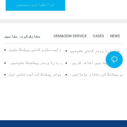
اب انکوائری بھیجیں
سفارش کردہ مضامین
OEM&ODM SERVICE
CASES
NEWS
قابل اعتماد اور تیز نتائج کے لیے سکرو گنتی پیکنگ مشین
ثر حل: ہارڈ ویئر گنتی مشینیں
ں اور آؤٹ پٹ میں اضافہ کریں۔
مسلسل کوالٹی کنٹرول کے لیے ٹاپ ہارڈ ویئر پیکجنگ مشینیں۔
پنی پیکنگ کی رفتار بڑھائیں۔
سکرو گنتی پیکنگ مشینیں: موثر پیکنگ کے لیے حتمی ٹول