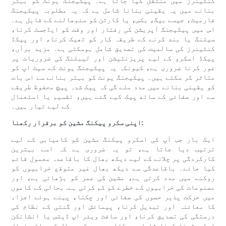
کنٹینرز میں منتقل کیا جاتا ہے۔ پیکیجنگ یونٹ کو بہتر
بنانے میں یہ یقینی بنانا شامل ہے کہ یہ مطلوبہ پیکیجنگ
فارمیٹ، جیسے بیگ، بکس، یا کارٹن کو سنبھالنے کے قابل ہے۔
اس میں پیکیجنگ آپریشن کی رفتار اور وقت کو ایڈجسٹ کرنا،
سیلنگ یا بند کرنے کے طریقہ کار کو ٹھیک کرنا، اور پیکڈ
کنٹینرز کی سالمیت کی تصدیق شامل ہوسکتی ہے۔ مزید برآں،
پیکڈ اسکرو کے لیے پریزنٹیشن اور لیبلنگ کی ضروریات پر
غور کرنا ضروری ہے، کیونکہ یہ پیکیجنگ یونٹ کے سیٹ اپ کو
متاثر کر سکتے ہیں۔ پیکیجنگ یونٹ کو بہتر بنانے سے اس بات
کو یقینی بنانے میں مدد ملے گی کہ پیک شدہ پیچ محفوظ طریقے
سے اور صفائی کے ساتھ پیک کیے گئے ہیں، تقسیم یا استعمال
کے لیے تیار ہیں۔
اپنی سکرو پیکنگ مشین کو برقرار رکھنا:
ایک بار جب آپ کی اسکرو پیکنگ مشین کو کامیابی کے لیے
ترتیب دیا جاتا ہے، تو یہ ضروری ہے کہ اسے بہترین
کارکردگی پر چلانے کے لیے دیکھ بھال کا باقاعدہ معمول قائم
کیا جائے۔ باقاعدگی سے دیکھ بھال غیر متوقع خرابیوں کو
روکنے میں مدد کرتی ہے، مشین کی عمر کو بڑھاتی ہے، اور
مصنوعات کی خرابیوں کے خطرے کو کم کرتی ہے. بحالی کے کاموں
میں حرکت پذیر حصوں کی صفائی اور چکنا، پہنے ہوئے اجزاء
کا معائنہ اور تبدیل کرنا، پیمائش اور گنتی کے نظام کی
درستگی کی تصدیق کرنا، اور سافٹ ویئر اپ ڈیٹس یا انشانکن
ایڈجسٹمنٹ کرنا شامل ہوسکتا ہے۔ دیکھ بھال کے ساتھ فعال