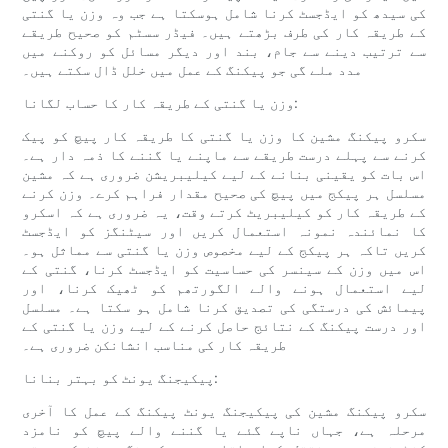
کی سیدھ کو ایڈجسٹ کرنا شامل ہوسکتا ہے جب وہ وزن یا گنتی
کے طریقہ کار کی طرف بڑھتے ہیں۔ فیڈر سسٹم کو صحیح طریقے
سے ترتیب دینے سے جام، بند اور دیگر مسائل کو روکنے میں
مدد ملے گی جو پیکنگ کے عمل میں خلل ڈال سکتے ہیں۔
وزن یا گنتی کے طریقہ کار کا حساب لگانا:
سکرو پیکنگ مشین کا وزن یا گنتی کا طریقہ کار پیچ کو پیک
کرنے سے پہلے درست طریقے سے ماپنے یا گننے کا ذمہ دار ہے۔
اس بات کو یقینی بنانے کے لیے کیلیبریشن ضروری ہے کہ مشین
مسلسل ہر پیکج میں پیچ کی صحیح مقدار فراہم کرے۔ وزن کرنے
کے طریقہ کار کو کیلیبریٹ کرتے وقت، یہ ضروری ہے کہ اسکرو
کا نمائندہ نمونہ استعمال کریں اور سیٹنگز کو ایڈجسٹ
کریں تاکہ ہر پیکج کے لیے مخصوص وزن یا گنتی سے مماثل ہو۔
اس میں وزن کے سینسر کی حساسیت کو ایڈجسٹ کرنا، گنتی کے
لیے استعمال ہونے والے الگورتھم کو ٹھیک کرنا، اور
پیمائش کی درستگی کی تصدیق کرنا شامل ہو سکتا ہے۔ مسلسل
اور درست پیکنگ کے نتائج حاصل کرنے کے لیے وزن یا گنتی کے
طریقہ کار کی مناسب انشانکن ضروری ہے۔
پیکیجنگ یونٹ کو بہتر بنانا:
سکرو پیکنگ مشین کی پیکیجنگ یونٹ پیکنگ کے عمل کا آخری
مرحلہ ہے، جہاں ناپے گئے یا گننے والے پیچ کو نامزد