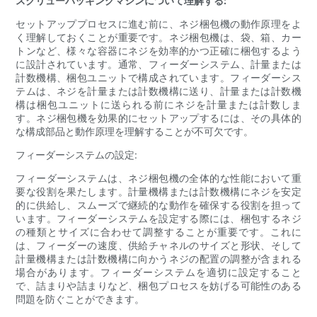
スクリューパッキングマシンについて理解する:
セットアッププロセスに進む前に、ネジ梱包機の動作原理をよ
く理解しておくことが重要です。ネジ梱包機は、袋、箱、カー
トンなど、様々な容器にネジを効率的かつ正確に梱包するよう
に設計されています。通常、フィーダーシステム、計量または
計数機構、梱包ユニットで構成されています。フィーダーシス
テムは、ネジを計量または計数機構に送り、計量または計数機
構は梱包ユニットに送られる前にネジを計量または計数しま
す。ネジ梱包機を効果的にセットアップするには、その具体的
な構成部品と動作原理を理解することが不可欠です。
フィーダーシステムの設定:
フィーダーシステムは、ネジ梱包機の全体的な性能において重
要な役割を果たします。計量機構または計数機構にネジを安定
的に供給し、スムーズで継続的な動作を確保する役割を担って
います。フィーダーシステムを設定する際には、梱包するネジ
の種類とサイズに合わせて調整することが重要です。これに
は、フィーダーの速度、供給チャネルのサイズと形状、そして
計量機構または計数機構に向かうネジの配置の調整が含まれる
場合があります。フィーダーシステムを適切に設定すること
で、詰まりや詰まりなど、梱包プロセスを妨げる可能性のある
問題を防ぐことができます。