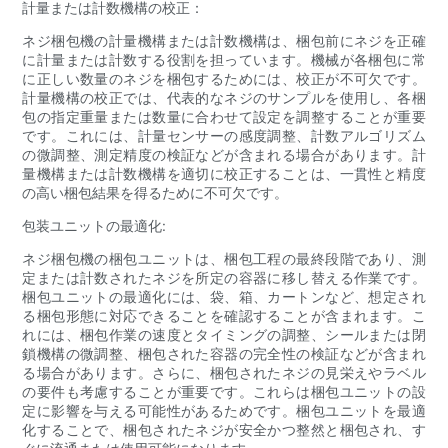
計量または計数機構の校正：
ネジ梱包機の計量機構または計数機構は、梱包前にネジを正確
に計量または計数する役割を担っています。機械が各梱包に常
に正しい数量のネジを梱包するためには、校正が不可欠です。
計量機構の校正では、代表的なネジのサンプルを使用し、各梱
包の指定重量または数量に合わせて設定を調整することが重要
です。これには、計量センサーの感度調整、計数アルゴリズム
の微調整、測定精度の検証などが含まれる場合があります。計
量機構または計数機構を適切に校正することは、一貫性と精度
の高い梱包結果を得るために不可欠です。
包装ユニットの最適化:
ネジ梱包機の梱包ユニットは、梱包工程の最終段階であり、測
定または計数されたネジを所定の容器に移し替える作業です。
梱包ユニットの最適化には、袋、箱、カートンなど、想定され
る梱包形態に対応できることを確認することが含まれます。こ
れには、梱包作業の速度とタイミングの調整、シールまたは閉
鎖機構の微調整、梱包された容器の完全性の検証などが含まれ
る場合があります。さらに、梱包されたネジの見栄えやラベル
の要件も考慮することが重要です。これらは梱包ユニットの設
定に影響を与える可能性があるためです。梱包ユニットを最適
化することで、梱包されたネジが安全かつ整然と梱包され、す