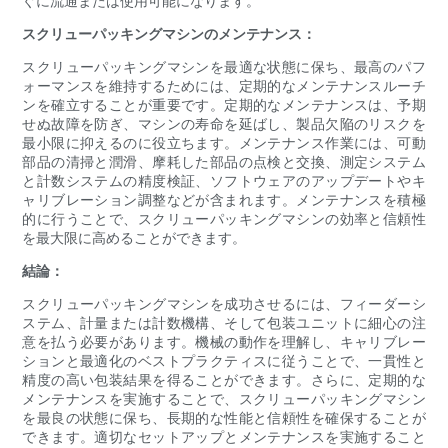
ぐに流通または使用可能になります。
スクリューパッキングマシンのメンテナンス：
スクリューパッキングマシンを最適な状態に保ち、最高のパフ
ォーマンスを維持するためには、定期的なメンテナンスルーチ
ンを確立することが重要です。定期的なメンテナンスは、予期
せぬ故障を防ぎ、マシンの寿命を延ばし、製品欠陥のリスクを
最小限に抑えるのに役立ちます。メンテナンス作業には、可動
部品の清掃と潤滑、摩耗した部品の点検と交換、測定システム
と計数システムの精度検証、ソフトウェアのアップデートやキ
ャリブレーション調整などが含まれます。メンテナンスを積極
的に行うことで、スクリューパッキングマシンの効率と信頼性
を最大限に高めることができます。
結論：
スクリューパッキングマシンを成功させるには、フィーダーシ
ステム、計量または計数機構、そして包装ユニットに細心の注
意を払う必要があります。機械の動作を理解し、キャリブレー
ションと最適化のベストプラクティスに従うことで、一貫性と
精度の高い包装結果を得ることができます。さらに、定期的な
メンテナンスを実施することで、スクリューパッキングマシン
を最良の状態に保ち、長期的な性能と信頼性を確保することが
できます。適切なセットアップとメンテナンスを実施すること