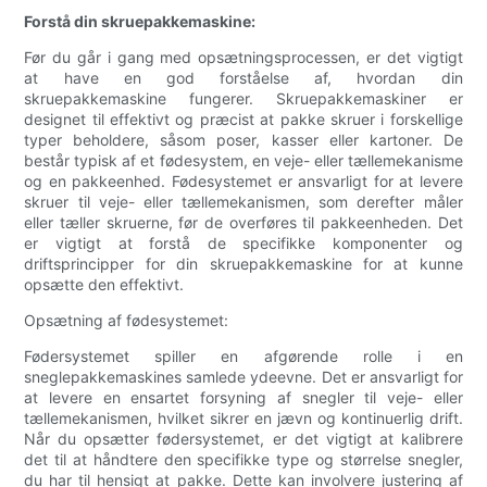
Forstå din skruepakkemaskine:
Før du går i gang med opsætningsprocessen, er det vigtigt
at have en god forståelse af, hvordan din
skruepakkemaskine fungerer. Skruepakkemaskiner er
designet til effektivt og præcist at pakke skruer i forskellige
typer beholdere, såsom poser, kasser eller kartoner. De
består typisk af et fødesystem, en veje- eller tællemekanisme
og en pakkeenhed. Fødesystemet er ansvarligt for at levere
skruer til veje- eller tællemekanismen, som derefter måler
eller tæller skruerne, før de overføres til pakkeenheden. Det
er vigtigt at forstå de specifikke komponenter og
driftsprincipper for din skruepakkemaskine for at kunne
opsætte den effektivt.
Opsætning af fødesystemet:
Fødersystemet spiller en afgørende rolle i en
sneglepakkemaskines samlede ydeevne. Det er ansvarligt for
at levere en ensartet forsyning af snegler til veje- eller
tællemekanismen, hvilket sikrer en jævn og kontinuerlig drift.
Når du opsætter fødersystemet, er det vigtigt at kalibrere
det til at håndtere den specifikke type og størrelse snegler,
du har til hensigt at pakke. Dette kan involvere justering af