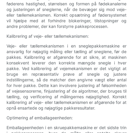
føderens hastighed, størrelsen og formen på fødekanalerne
og justeringen af ​​sneglerne, når de bevæger sig mod veje-
eller tællemekanismen. Korrekt opsætning af fødersystemet
vil hjælpe med at forhindre blokeringer, tilstopninger og
andre problemer, der kan forstyrre pakkeprocessen.
Kalibrering af veje- eller tællemekanismen:
Veje- eller tællemekanismen i en sneglepakkemaskine er
ansvarlig for nøjagtig måling eller tælling af sneglene, før de
pakkes. Kalibrering er afgørende for at sikre, at maskinen
konsekvent leverer den korrekte mængde snegle i hver
pakke. Ved kalibrering af vejemekanismen er det vigtigt at
bruge en repræsentativ prøve af snegle og justere
indstillingerne, så de matcher den angivne vægt eller antal
for hver pakke. Dette kan involvere justering af følsomheden
af ​​vejesensorerne, finjustering af de algoritmer, der bruges til
tælling, og verificering af målingernes nøjagtighed. Korrekt
kalibrering af veje- eller tællemekanismen er afgørende for at
opnå ensartede og nøjagtige pakkeresultater.
Optimering af emballageenheden:
Emballageenheden i en skruepakkemaskine er det sidste trin