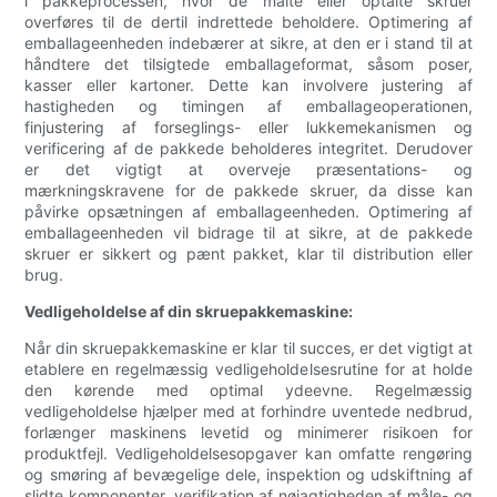
i pakkeprocessen, hvor de målte eller optalte skruer
overføres til de dertil indrettede beholdere. Optimering af
emballageenheden indebærer at sikre, at den er i stand til at
håndtere det tilsigtede emballageformat, såsom poser,
kasser eller kartoner. Dette kan involvere justering af
hastigheden og timingen af ​​emballageoperationen,
finjustering af forseglings- eller lukkemekanismen og
verificering af de pakkede beholderes integritet. Derudover
er det vigtigt at overveje præsentations- og
mærkningskravene for de pakkede skruer, da disse kan
påvirke opsætningen af ​​emballageenheden. Optimering af
emballageenheden vil bidrage til at sikre, at de pakkede
skruer er sikkert og pænt pakket, klar til distribution eller
brug.
Vedligeholdelse af din skruepakkemaskine:
Når din skruepakkemaskine er klar til succes, er det vigtigt at
etablere en regelmæssig vedligeholdelsesrutine for at holde
den kørende med optimal ydeevne. Regelmæssig
vedligeholdelse hjælper med at forhindre uventede nedbrud,
forlænger maskinens levetid og minimerer risikoen for
produktfejl. Vedligeholdelsesopgaver kan omfatte rengøring
og smøring af bevægelige dele, inspektion og udskiftning af
slidte komponenter, verifikation af nøjagtigheden af ​​måle- og