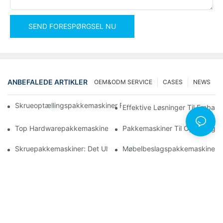
SEND FORESPØRGSEL NU
ANBEFALEDE ARTIKLER
OEM&ODM SERVICE
CASES
NEWS
Skrueoptællingspakkemaskiner For Pålidelige Og Hurtige Result
Effektive Løsninger Til Emball
Top Hardwarepakkemaskiner Til Ensartet Kvalitetskontrol
Pakkemaskiner Til Optælling A
Skruepakkemaskiner: Det Ultimative Værktøj Til Effektiv Paknin
Møbelbeslagspakkemaskiner: 