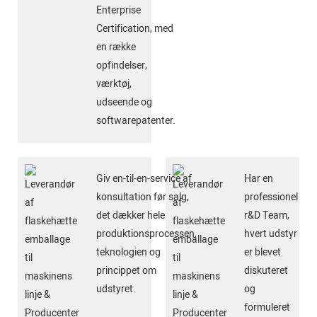
Enterprise
Certification, med
en række
opfindelser,
værktøj,
udseende og
softwarepatenter.
Giv en-til-en-service af
Har en
konsultation før salg,
professionel
det dækker hele
r&D Team,
produktionsprocessen,
hvert udstyr
teknologien og
er blevet
princippet om
diskuteret
udstyret.
og
formuleret