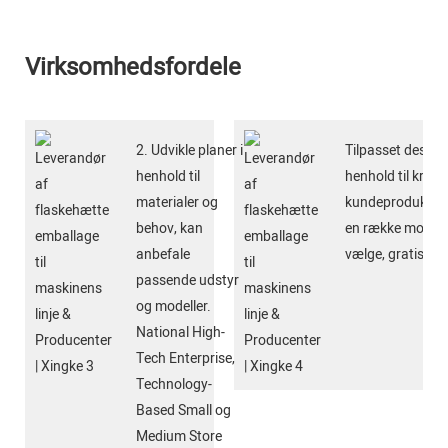
Virksomhedsfordele
2. Udvikle planer i
Tilpasset design 
henhold til
henhold til kraven
materialer og
kundeproduktpro
behov, kan
en række modelle
anbefale
vælge, gratis prø
passende udstyr
og modeller.
National High-
Tech Enterprise,
Technology-
Based Small og
Medium Store