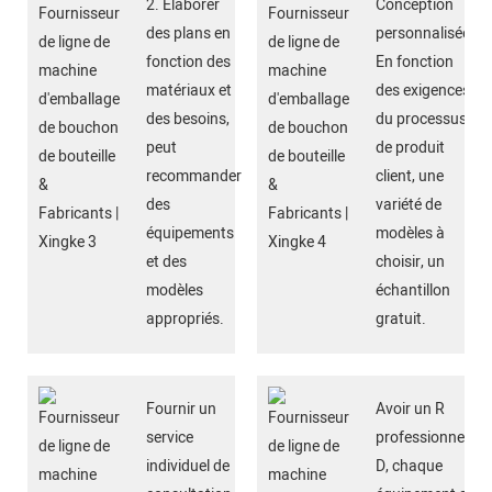
2. Élaborer
Conception
des plans en
personnalisée
fonction des
En fonction
matériaux et
des exigences
des besoins,
du processus
peut
de produit
recommander
client, une
des
variété de
équipements
modèles à
et des
choisir, un
modèles
échantillon
appropriés.
gratuit.
Fournir un
Avoir un R
service
professionnel&É
individuel de
D, chaque