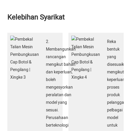
Kelebihan Syarikat
2.
Reka
Membangunkan
bentuk
rancangan
yang
mengikut bahan
disesuaikan
dan keperluan,
mengikut
boleh
keperluan
mengesyorkan
proses
peralatan dan
produk
model yang
pelanggan,
sesuai.
pelbagai
Perusahaan
model
berteknologi
untuk