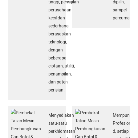
tinggi, pensijilan
dipilih,
perusahaan
sampel
kecil dan
percuma.
sederhana
berasaskan
teknologi,
dengan
beberapa
ciptaan, utiliti,
penampilan,
dan paten
perisian.
Menyediakan
Mempunyai 
satu-satu
Profesional
perkhidmatan
d, setiap per