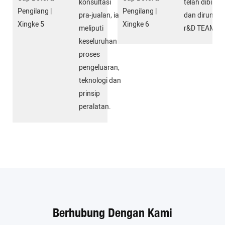
konsultasi
telah dibinc
pra-jualan, ia
dan dirumus
meliputi
r&D TEAM.
keseluruhan
proses
pengeluaran,
teknologi dan
prinsip
peralatan.
Berhubung Dengan Kami